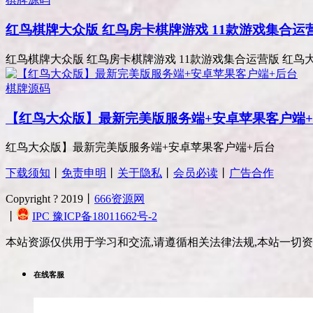
红鸟棋牌大众版 红鸟房卡棋牌游戏 11款游戏集合运
红鸟棋牌大众版 红鸟房卡棋牌游戏 11款游戏集合运营版 红鸟大众
棋牌源码
【红鸟大众版】最新完美版服务端+安卓苹果客户端
红鸟大众版】最新完美版服务端+安卓苹果客户端+后台
下载须知
丨
免责申明
丨
关于隐私
丨
会员必读
丨
广告合作
Copyright ? 2019丨
666资源网
丨
IPC 豫ICP备18011662号-2
本站资源仅供用于学习和交流,请遵循相关法律法规,本站一切
在线客服