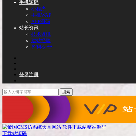
手机源码
小程序
手机WAP
APP源码
站长资讯
技术资讯
建站经验
盈利/运营
登录
注册
搜索
下载站源码