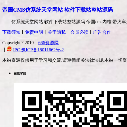
帝国CMS仿系统天堂网站 软件下载站整站源码
仿系统天堂网站 软件下载站整站源码 帝国cms内核 带火车
下载须知
丨
免责申明
丨
关于隐私
丨
会员必读
丨
广告合作
Copyright ? 2019丨
666资源网
丨
IPC 豫ICP备18011662号-2
本站资源仅供用于学习和交流,请遵循相关法律法规,本站一切
在线客服