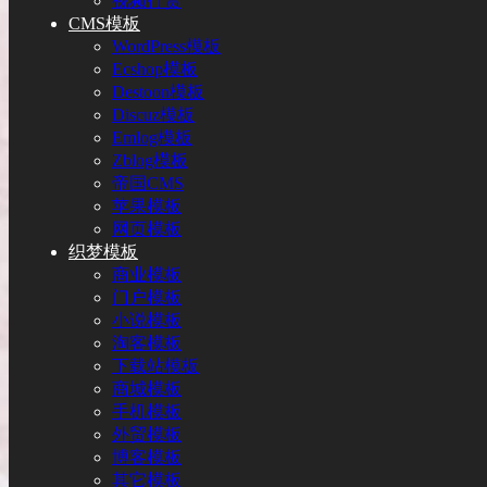
视频打赏
CMS模板
WordPress模板
Ecshop模板
Destoon模板
Discuz模板
Emlog模板
Zblog模板
帝国CMS
苹果模板
网页模板
织梦模板
商业模板
门户模板
小说模板
淘客模板
下载站模板
商城模板
手机模板
外贸模板
博客模板
其它模板