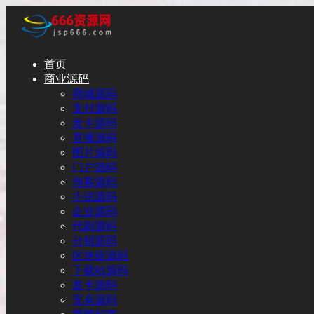
首页
商业源码
商城源码
支付源码
发卡源码
直播源码
图片源码
门户源码
淘客源码
小说源码
企业源码
代刷源码
分销源码
区块链源码
下载站源码
发卡源码
安卓源码