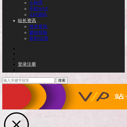
小程序
手机WAP
APP源码
站长资讯
技术资讯
建站经验
盈利/运营
登录
注册
搜索