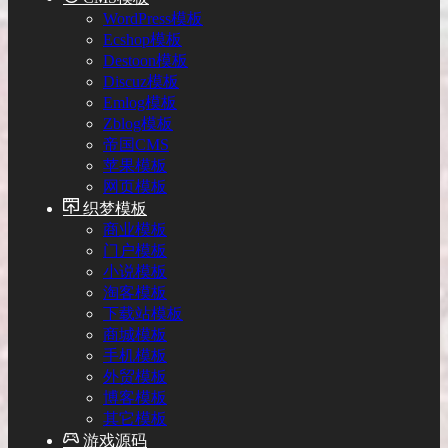
WordPress模板
Ecshop模板
Destoon模板
Discuz模板
Emlog模板
Zblog模板
帝国CMS
苹果模板
网页模板
织梦模板
商业模板
门户模板
小说模板
淘客模板
下载站模板
商城模板
手机模板
外贸模板
博客模板
其它模板
游戏源码