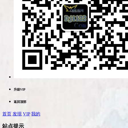
升级VIP
返回顶部
首页
发现
VIP
我的
站点提示