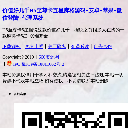
价值好几千H5至尊卡五星麻将源码+安卓+苹果+微
信登陆+代理系统
H5至尊卡5星据说这款价值好几千，据说之前很多人在找的一
款麻将卡5星. 双端齐全...
下载须知
丨
免责申明
丨
关于隐私
丨
会员必读
丨
广告合作
Copyright ? 2019丨
666资源网
丨
IPC 豫ICP备18011662号-2
本站资源仅供用于学习和交流,请遵循相关法律法规,本站一切
资源不代表本站立场,如有侵权、不妥请联系本站删除
在线客服