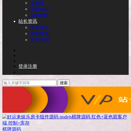
小程序
手机WAP
APP源码
站长资讯
技术资讯
建站经验
盈利/运营
登录
注册
搜索
棋牌源码