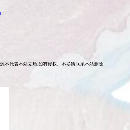
码
资源不代表本站立场,如有侵权、不妥请联系本站删除