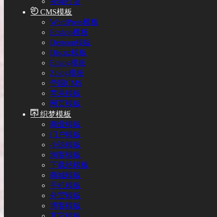
视频打赏
CMS模板
WordPress模板
Ecshop模板
Destoon模板
Discuz模板
Emlog模板
Zblog模板
帝国CMS
苹果模板
网页模板
织梦模板
商业模板
门户模板
小说模板
淘客模板
下载站模板
商城模板
手机模板
外贸模板
博客模板
其它模板