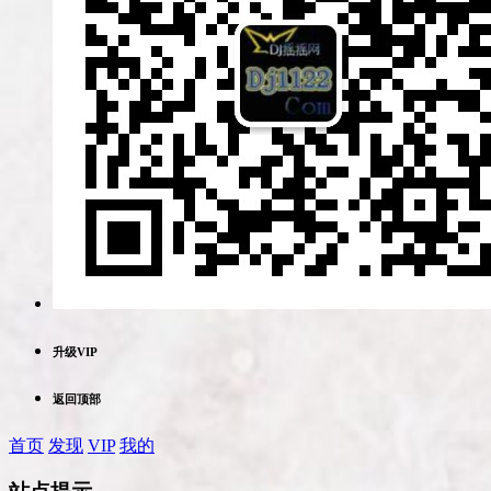
升级VIP
返回顶部
首页
发现
VIP
我的