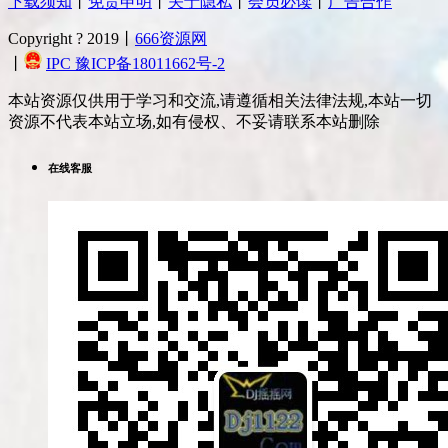
下载须知
丨
免责申明
丨
关于隐私
丨
会员必读
丨
广告合作
Copyright ? 2019丨
666资源网
丨
IPC 豫ICP备18011662号-2
本站资源仅供用于学习和交流,请遵循相关法律法规,本站一切
资源不代表本站立场,如有侵权、不妥请联系本站删除
在线客服