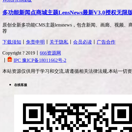
多功能新闻点商城主题LensNews最新V3.0授权无限版w
原创全新多功能CMS主题lensnews，包含新闻、画廊、视频、
荐
下载须知
丨
免责申明
丨
关于隐私
丨
会员必读
丨
广告合作
Copyright ? 2019丨
666资源网
丨
IPC 豫ICP备18011662号-2
本站资源仅供用于学习和交流,请遵循相关法律法规,本站一切
在线客服