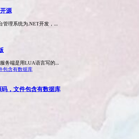
全开源
理系统为.NET开发，...
版
务端是用LUA语言写的...
卡版源码，文件包含有数据库