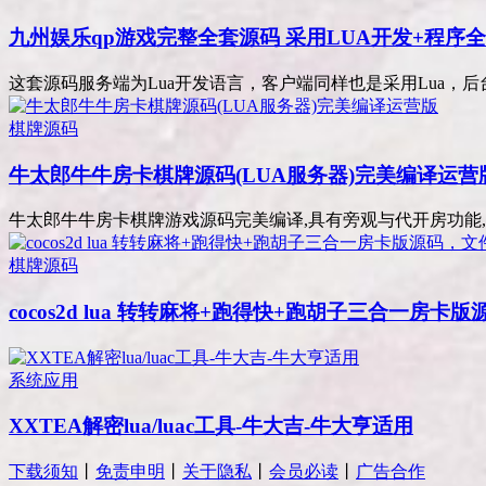
九州娱乐qp游戏完整全套源码 采用LUA开发+程序
这套源码服务端为Lua开发语言，客户端同样也是采用Lua，后台管
棋牌源码
牛太郎牛牛房卡棋牌源码(LUA服务器)完美编译运营
牛太郎牛牛房卡棋牌游戏源码完美编译,具有旁观与代开房功能,服
棋牌源码
cocos2d lua 转转麻将+跑得快+跑胡子三合一房
系统应用
XXTEA解密lua/luac工具-牛大吉-牛大亨适用
下载须知
丨
免责申明
丨
关于隐私
丨
会员必读
丨
广告合作