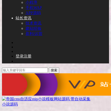
小程序
手机WAP
APP源码
站长资讯
技术资讯
建站经验
盈利/运营
登录
注册
搜索
小说源码