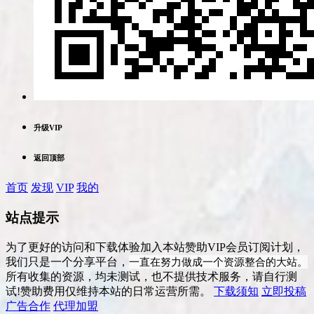
升级VIP
返回顶部
首页
发现
VIP
我的
站点提示
为了更好的访问和下载体验加入本站赞助VIP会员订阅计划，
一直在努力做成一个资源整合的大站。
我们只是一个分享平台，
所有收集的资源，均未测试，也不提供技术服务，请自行测
试!赞助费用仅维持本站的日常运营所需。
下载须知
立即投稿
广告合作
代理加盟