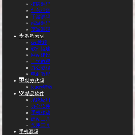
棋牌源码
红包扫雷
手游源码
端游源码
页游源码
教程素材
seo教程
软件搭建
网站建设
自学教程
办公教程
电商教程
特效代码
jquery特效
精品软件
系统应用
办公软件
手机移动
建站工具
常用工具
手机源码