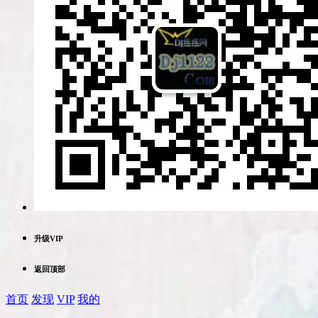
升级VIP
返回顶部
首页
发现
VIP
我的