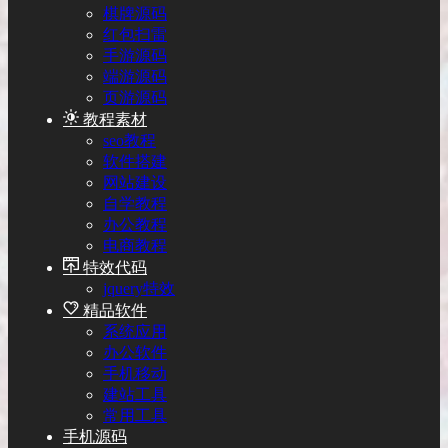
棋牌源码
红包扫雷
手游源码
端游源码
页游源码
教程素材
seo教程
软件搭建
网站建设
自学教程
办公教程
电商教程
特效代码
jquery特效
精品软件
系统应用
办公软件
手机移动
建站工具
常用工具
手机源码