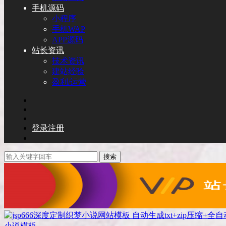
手机源码
小程序
手机WAP
APP源码
站长资讯
技术资讯
建站经验
盈利/运营
登录
注册
搜索
小说模板