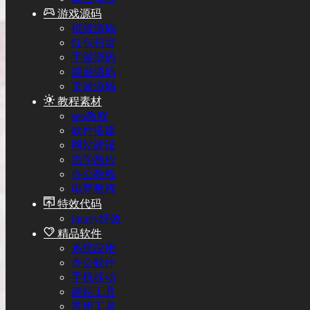
游戏源码
棋牌源码
红包扫雷
手游源码
端游源码
页游源码
教程素材
seo教程
软件搭建
网站建设
自学教程
办公教程
电商教程
特效代码
jquery特效
精品软件
系统应用
办公软件
手机移动
建站工具
常用工具