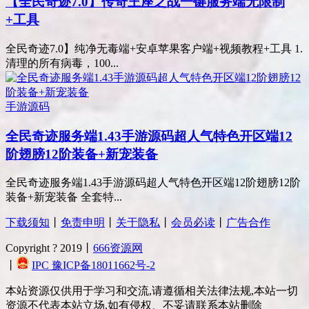
【全民奇迹7.0】传奇王座之战一键服务端无限制
+工具
全民奇迹7.0】纯净无毒端+安卓苹果客户端+视频教程+工具 1.
清理的所有病毒，100...
手游源码
全民奇迹服务端1.43手游源码超人气特色开区端12
阶翅膀12阶装备+新宠装备
全民奇迹服务端1.43手游源码超人气特色开区端12阶翅膀12阶
装备+新宠装备 全套特...
下载须知
丨
免责申明
丨
关于隐私
丨
会员必读
丨
广告合作
Copyright ? 2019丨
666资源网
丨
IPC 豫ICP备18011662号-2
本站资源仅供用于学习和交流,请遵循相关法律法规,本站一切
资源不代表本站立场,如有侵权、不妥请联系本站删除