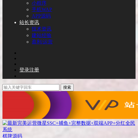
小程序
手机WAP
APP源码
站长资讯
技术资讯
建站经验
盈利/运营
登录
注册
搜索
棋牌源码