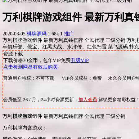
万利棋牌游戏组件 最新万利真
2020-03-05
棋牌源码
1.68k
1
推广
万利棋牌游戏组件 最新万利真钱棋牌 全民代理 三级分销 万
车俱乐部、骰宝、红黑大战、水浒传、红包扫雷 菜鸟源码 扑克游
资源下载
下载价格
30
金币，包年VIP免费
升级VIP
点击检测网盘有效后购买
普通用户特权：不可下载 VIP会员权益：免费 永久会员用户特
会员低至 26 / 月，24小时资源更新，
加入会员
解锁更多精彩权益
万利
棋牌游戏
组件 最新万利真钱棋牌 全民代理 三级分销
万利棋牌内含游戏：