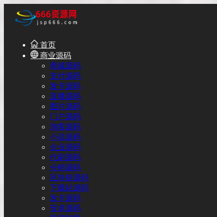
首页
商业源码
商城源码
支付源码
发卡源码
直播源码
图片源码
门户源码
淘客源码
小说源码
企业源码
代刷源码
分销源码
区块链源码
下载站源码
发卡源码
安卓源码