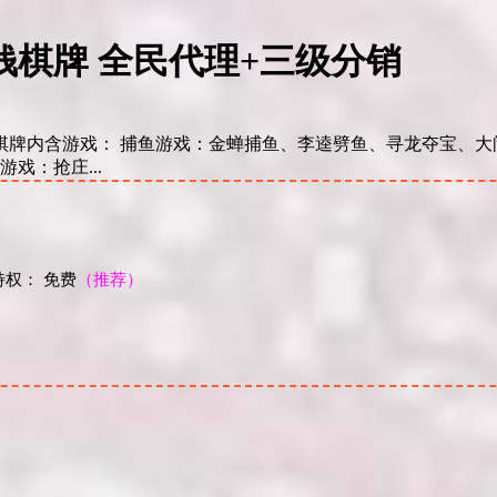
钱棋牌 全民代理+三级分销
利棋牌内含游戏： 捕鱼游戏：金蝉捕鱼、李逵劈鱼、寻龙夺宝、
戏：抢庄...
权： 免费
（推荐）
！