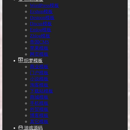
WordPress模板
Ecshop模板
Destoon模板
Discuz模板
Emlog模板
Zblog模板
帝国CMS
苹果模板
网页模板
织梦模板
商业模板
门户模板
小说模板
淘客模板
下载站模板
商城模板
手机模板
外贸模板
博客模板
其它模板
游戏源码