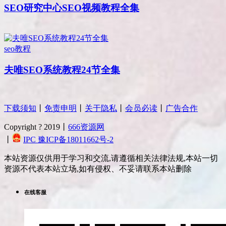
SEO研究中心SEO视频教程全集
seo教程
夫唯SEO系统教程24节全集
下载须知
丨
免责申明
丨
关于隐私
丨
会员必读
丨
广告合作
Copyright ? 2019丨
666资源网
丨
IPC 豫ICP备18011662号-2
本站资源仅供用于学习和交流,请遵循相关法律法规,本站一切
资源不代表本站立场,如有侵权、不妥请联系本站删除
在线客服