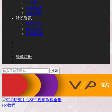
小程序
手机WAP
APP源码
站长资讯
技术资讯
建站经验
盈利/运营
登录
注册
搜索
seo教程