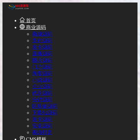
首页
商业源码
商城源码
支付源码
发卡源码
直播源码
图片源码
门户源码
淘客源码
小说源码
企业源码
代刷源码
分销源码
区块链源码
下载站源码
发卡源码
安卓源码
视频打赏
CMS模板