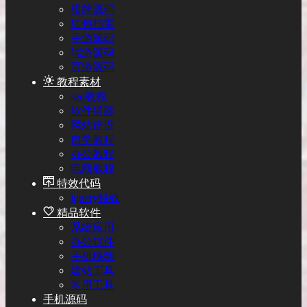
棋牌源码
红包扫雷
手游源码
端游源码
页游源码
教程素材
seo教程
软件搭建
网站建设
自学教程
办公教程
电商教程
特效代码
jquery特效
精品软件
系统应用
办公软件
手机移动
建站工具
常用工具
手机源码