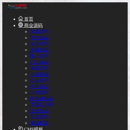
首页
商业源码
商城源码
支付源码
发卡源码
直播源码
图片源码
门户源码
淘客源码
小说源码
企业源码
代刷源码
分销源码
区块链源码
下载站源码
发卡源码
安卓源码
视频打赏
CMS模板