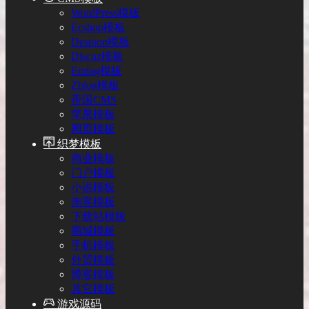
WordPress模板
Ecshop模板
Destoon模板
Discuz模板
Emlog模板
Zblog模板
帝国CMS
苹果模板
网页模板
织梦模板
商业模板
门户模板
小说模板
淘客模板
下载站模板
商城模板
手机模板
外贸模板
博客模板
其它模板
游戏源码