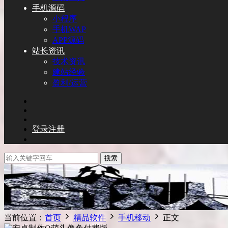
手机源码
小程序
手机WAP
APP源码
站长资讯
技术资讯
建站经验
盈利/运营
登录
注册
搜索
当前位置：
首页
精品软件
手机移动
正文