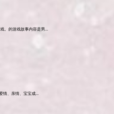
游戏。的游戏故事内容是男...
情、亲情、宝宝成...