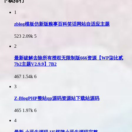
下载排行
1
zblog模板仿新版糗事百科笑话网站自适应主题
523
2.09k
5
2
最新破解去除所有授权无限制版666资源【WP柒比贰
7b2主题V2.9.9】7B2
467
1.54k
6
3
Z-BlogPHP整站qp源码资源站下载站源码
465
1.97k
6
4