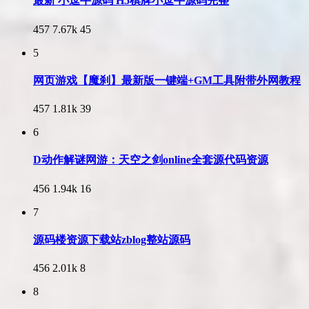
最新 小逗牛源码 H5棋牌小逗牛源码完整
457
7.67k
45
5
网页游戏【魔刹】最新版一键端+GM工具附带外网教程
457
1.81k
39
6
D动作解谜网游：天空之剑online全套源代码资源
456
1.94k
16
7
源码楼资源下载站zblog整站源码
456
2.01k
8
8