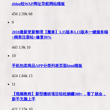
zblog轻WAP网址导航网站模板
456
2.59k
68
9
2018最新更新整理【魔兽】3.35版本3.13版本一键服务端
+精美注册站+修复99%
445
1.9k
10
10
手机拍卖商品APP分类列表页面html模板
424
1.84k
13
11
【视频教程】新型搬砖项目轻松躺赚300+，看了就会，
新手无脑上手
421
2.15k
10