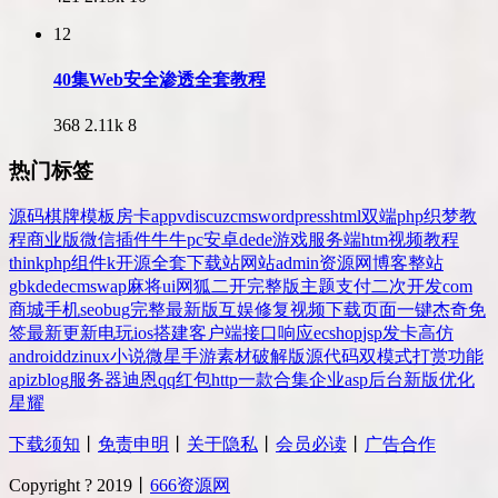
12
40集Web安全渗透全套教程
368
2.11k
8
热门标签
源码
棋牌
模板
房卡
app
v
discuz
cms
wordpress
html
双端
php
织梦
教
程
商业版
微信
插件
牛牛
pc
安卓
dede
游戏
服务端
htm
视频教程
thinkphp
组件
k
开源
全套
下载站
网站
admin
资源网
博客
整站
gbk
dedecms
wap
麻将
ui
网狐
二开
完整版
主题
支付
二次开发
com
商城
手机
seo
bug
完整
最新版
互娱
修复
视频
下载
页面
一键
杰奇
免
签
最新更新
电玩
ios
搭建
客户端
接口
响应
ecshop
jsp
发卡
高仿
android
dz
inux
小说
微星
手游
素材
破解版
源代码
双模式
打赏
功能
api
zblog
服务器
迪恩
qq
红包
http
一款
合集
企业
asp
后台
新版
优化
星耀
下载须知
丨
免责申明
丨
关于隐私
丨
会员必读
丨
广告合作
Copyright ? 2019丨
666资源网