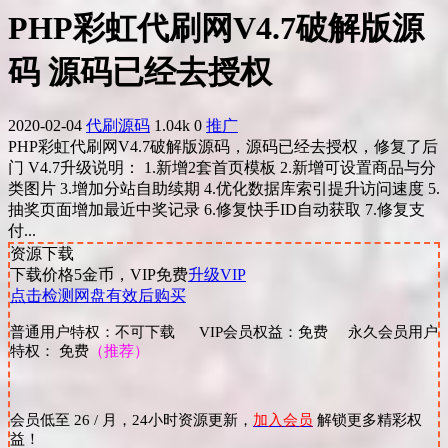
PHP彩虹代刷网V4.7破解版源
码 源码已经去授权
2020-02-04
代刷源码
1.04k
0
推广
PHP彩虹代刷网V4.7破解版源码，源码已经去授权，修复了后
门 V4.7升级说明： 1.新增2套首页模板 2.新增可设置商品与分
类图片 3.增加分站自助续期 4.优化数据库索引提升访问速度 5.
抽奖页面增加最近中奖记录 6.修复快手ID自动获取 7.修复支
付...
资源下载
下载价格
5
金币，VIP免费
升级VIP
点击检测网盘有效后购买
普通用户特权：不可下载 VIP会员权益：免费 永久会员用户
特权： 免费
（推荐）
会员低至 26 / 月，24小时资源更新，
加入会员
解锁更多精彩权
益！