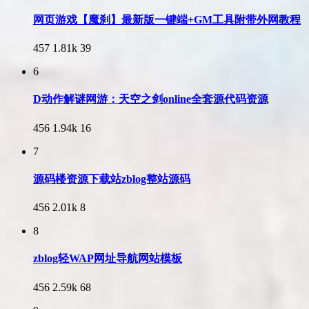
网页游戏【魔刹】最新版一键端+GM工具附带外网教程
457
1.81k
39
6
D动作解谜网游：天空之剑online全套源代码资源
456
1.94k
16
7
源码楼资源下载站zblog整站源码
456
2.01k
8
8
zblog轻WAP网址导航网站模板
456
2.59k
68