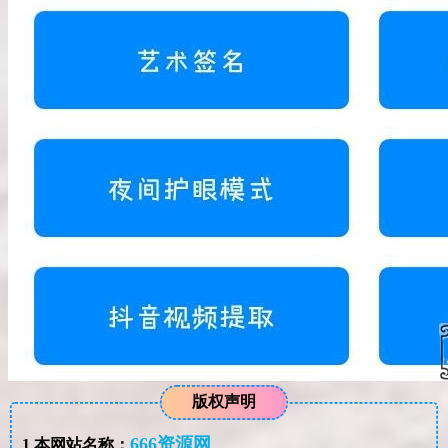
版权声明
666资源网
1
本网站名称：