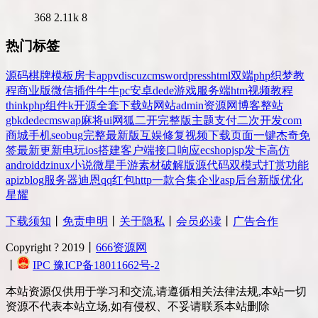
368
2.11k
8
热门标签
源码
棋牌
模板
房卡
app
v
discuz
cms
wordpress
html
双端
php
织梦
教
程
商业版
微信
插件
牛牛
pc
安卓
dede
游戏
服务端
htm
视频教程
thinkphp
组件
k
开源
全套
下载站
网站
admin
资源网
博客
整站
gbk
dedecms
wap
麻将
ui
网狐
二开
完整版
主题
支付
二次开发
com
商城
手机
seo
bug
完整
最新版
互娱
修复
视频
下载
页面
一键
杰奇
免
签
最新更新
电玩
ios
搭建
客户端
接口
响应
ecshop
jsp
发卡
高仿
android
dz
inux
小说
微星
手游
素材
破解版
源代码
双模式
打赏
功能
api
zblog
服务器
迪恩
qq
红包
http
一款
合集
企业
asp
后台
新版
优化
星耀
下载须知
丨
免责申明
丨
关于隐私
丨
会员必读
丨
广告合作
Copyright ? 2019丨
666资源网
丨
IPC 豫ICP备18011662号-2
本站资源仅供用于学习和交流,请遵循相关法律法规,本站一切
资源不代表本站立场,如有侵权、不妥请联系本站删除