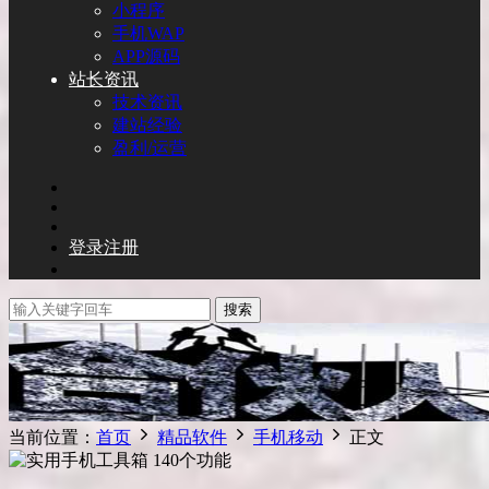
小程序
手机WAP
APP源码
站长资讯
技术资讯
建站经验
盈利/运营
登录
注册
搜索
当前位置：
首页
精品软件
手机移动
正文