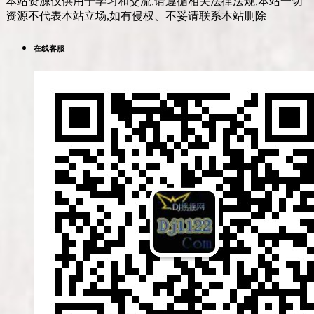
本站资源仅供用于学习和交流,请遵循相关法律法规,本站一切
资源不代表本站立场,如有侵权、不妥请联系本站删除
在线客服