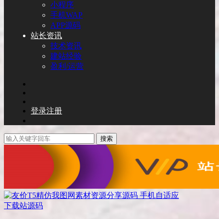
小程序
手机WAP
APP源码
站长资讯
技术资讯
建站经验
盈利/运营
登录
注册
搜索
下载站源码