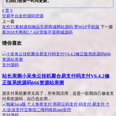
们我们会第一时间更新。
0
赏
0
交易平台
友价
源码
货源
上一篇
友价T5素材虚拟物品交易商城网站源码 带WAP手机版
下一篇
新2018大商创2.7.4运营版开源商城源码
猜你喜欢
支付源码
站长亲测
小呆免云挂机聚合易支付码支付V6.4.2修
正版系统源码666资源站亲测
源支付系统要求太高了，所有我没用，这是一款我自己修改支
付系统源码，自己也在用...
支付源码