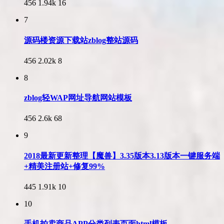
456
1.94k
16
7
源码楼资源下载站zblog整站源码
456
2.02k
8
8
zblog轻WAP网址导航网站模板
456
2.6k
68
9
2018最新更新整理【魔兽】3.35版本3.13版本一键服务端
+精美注册站+修复99%
445
1.91k
10
10
手机拍卖商品APP分类列表页面html模板