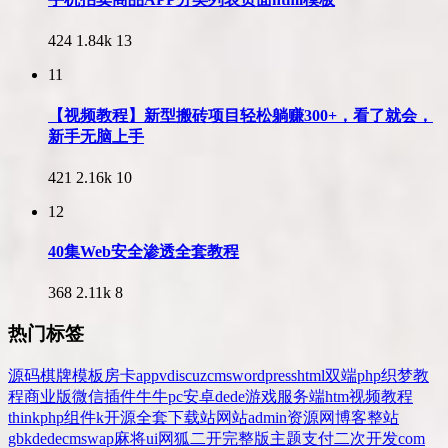
424
1.84k
13
11
【视频教程】新型搬砖项目轻松躺赚300+，看了就会，
新手无脑上手
421
2.16k
10
12
40集Web安全渗透全套教程
368
2.11k
8
热门标签
源码
棋牌
模板
房卡
app
v
discuz
cms
wordpress
html
双端
php
织梦
教
程
商业版
微信
插件
牛牛
pc
安卓
dede
游戏
服务端
htm
视频教程
thinkphp
组件
k
开源
全套
下载站
网站
admin
资源网
博客
整站
gbk
dedecms
wap
麻将
ui
网狐
二开
完整版
主题
支付
二次开发
com