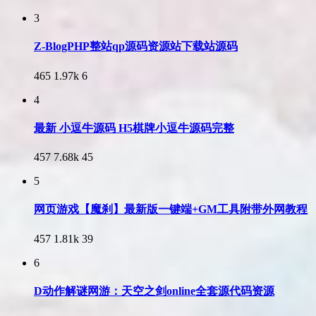
3
Z-BlogPHP整站qp源码资源站下载站源码
465
1.97k
6
4
最新 小逗牛源码 H5棋牌小逗牛源码完整
457
7.68k
45
5
网页游戏【魔刹】最新版一键端+GM工具附带外网教程
457
1.81k
39
6
D动作解谜网游：天空之剑online全套源代码资源