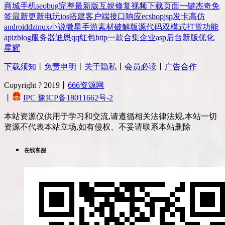
商城
手机
seo
bug
完整
最新版
互娱
修复
视频
下载
页面
一键
杰奇
免
签
最新更新
电玩
ios
搭建
客户端
接口
响应
ecshop
jsp
发卡
高仿
android
dz
inux
小说
微星
手游
素材
破解版
源代码
双模式
打赏
功能
api
zblog
服务器
迪恩
qq
红包
http
一款
合集
企业
asp
后台
新版
优化
星耀
下载须知
丨
免责申明
丨
关于隐私
丨
会员必读
丨
广告合作
Copyright ? 2019丨
666资源网
丨
IPC 豫ICP备18011662号-2
本站资源仅供用于学习和交流,请遵循相关法律法规,本站一切
资源不代表本站立场,如有侵权、不妥请联系本站删除
在线客服