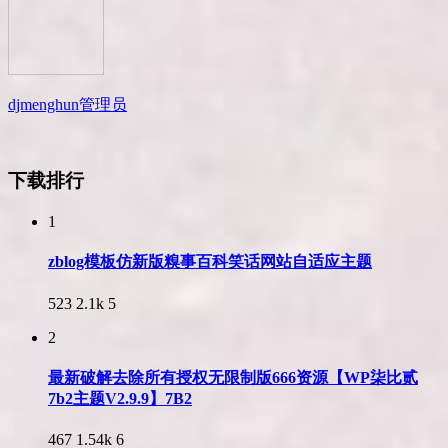
djmenghun
管理员
下载排行
1
zblog模板仿新版糗事百科笑话网站自适应主题
523
2.1k
5
2
最新破解去除所有授权无限制版666资源【WP柒比贰
7b2主题V2.9.9】7B2
467
1.54k
6