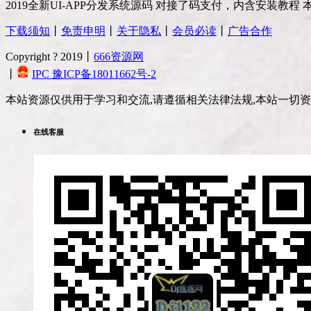
2019全新UI-APP分发系统源码 对接了码支付，内含安装教程 本程
下载须知
丨
免责申明
丨
关于隐私
丨
会员必读
丨
广告合作
Copyright ? 2019丨
666资源网
丨
IPC 豫ICP备18011662号-2
本站资源仅供用于学习和交流,请遵循相关法律法规,本站一切
在线客服