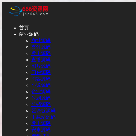
首页
商业源码
商城源码
支付源码
发卡源码
直播源码
图片源码
门户源码
淘客源码
小说源码
企业源码
代刷源码
分销源码
区块链源码
下载站源码
发卡源码
安卓源码