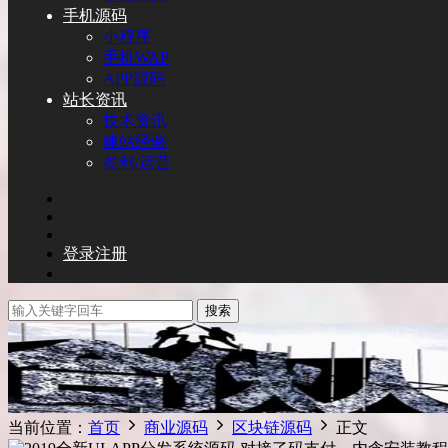
手机源码
小程序
手机WAP
APP源码
站长资讯
技术资讯
建站经验
盈利/运营
登录
注册
搜索
当前位置：
首页
商业源码
区块链源码
正文