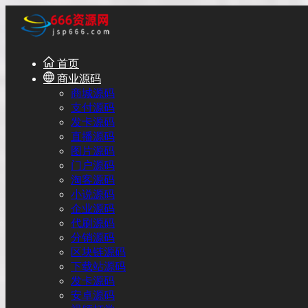
首页
商业源码
商城源码
支付源码
发卡源码
直播源码
图片源码
门户源码
淘客源码
小说源码
企业源码
代刷源码
分销源码
区块链源码
下载站源码
发卡源码
安卓源码