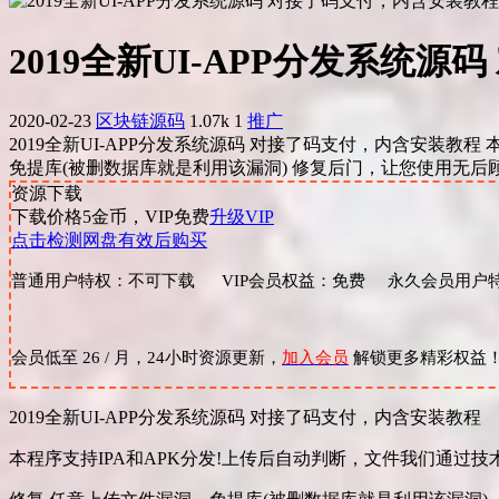
2019全新UI-APP分发系统
2020-02-23
区块链源码
1.07k
1
推广
2019全新UI-APP分发系统源码 对接了码支付，内含安装教
免提库(被删数据库就是利用该漏洞) 修复后门，让您使用无后顾之
资源下载
下载价格
5
金币，VIP免费
升级VIP
点击检测网盘有效后购买
普通用户特权：不可下载 VIP会员权益：免费 永久会员用户特
会员低至 26 / 月，24小时资源更新，
加入会员
解锁更多精彩权益
2019全新UI-APP分发系统源码 对接了码支付，内含安装教程
本程序支持IPA和APK分发!上传后自动判断，文件我们通过技