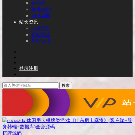
小程序
手机WAP
APP源码
站长资讯
技术资讯
建站经验
盈利/运营
登录
注册
搜索
棋牌源码