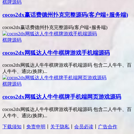
棋牌源码
cocos2dx赢话费德州扑克完整源码(客户端+服务端)
cocos2dx赢话费德州扑克完整源码(客户端+服务端)
棋牌源码
cocos2dx网狐达人牛牛棋牌游戏手机端源码
cocos2dx网狐达人牛牛棋牌游戏手机端源码 包含二人牛牛、百
人牛牛、通比(换牌)...
棋牌源码
cocos2dx网狐达人牛牛棋牌手机端网页游戏源码
cocos2dx网狐达人牛牛棋牌游戏手机端源码 包含二人牛牛、百
人牛牛、通比(换牌)...
下载须知
丨
免责申明
丨
关于隐私
丨
会员必读
丨
广告合作