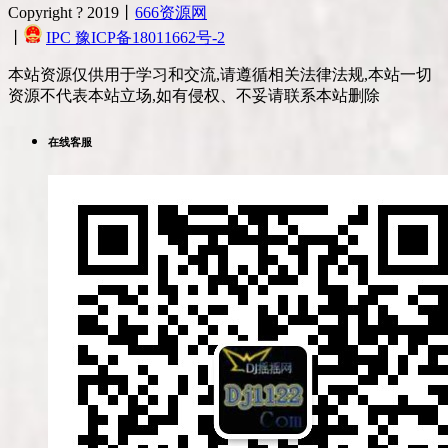
Copyright ? 2019丨
666资源网
丨
IPC 豫ICP备18011662号-2
本站资源仅供用于学习和交流,请遵循相关法律法规,本站一切
资源不代表本站立场,如有侵权、不妥请联系本站删除
在线客服