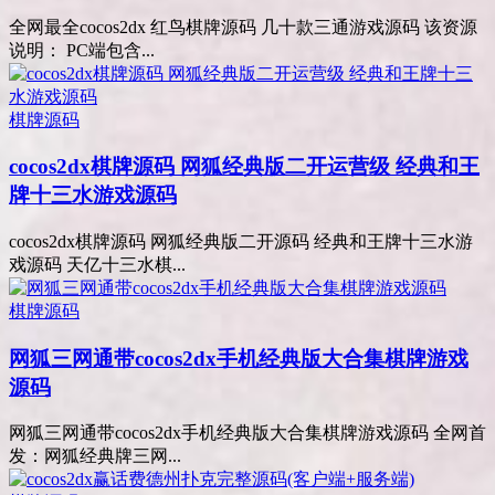
全网最全cocos2dx 红鸟棋牌源码 几十款三通游戏源码 该资源
说明： PC端包含...
棋牌源码
cocos2dx棋牌源码 网狐经典版二开运营级 经典和王
牌十三水游戏源码
cocos2dx棋牌源码 网狐经典版二开源码 经典和王牌十三水游
戏源码 天亿十三水棋...
棋牌源码
网狐三网通带cocos2dx手机经典版大合集棋牌游戏
源码
网狐三网通带cocos2dx手机经典版大合集棋牌游戏源码 全网首
发：网狐经典牌三网...