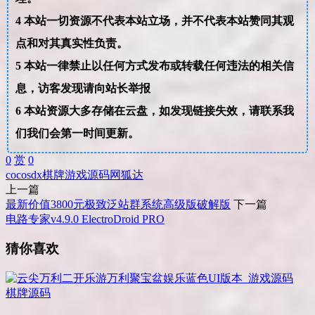
4
本站一切资源不代表本站立场，并不代表本站赞同其观
点和对其真实性负责。
5
本站一律禁止以任何方式发布或转载任何违法的相关信
息，访客发现请向站长举报
6
本站资源大多存储在云盘，如发现链接失效，请联系我
们我们会第一时间更新。
0
赏
0
cocosdx
棋牌
游戏
源码
网狐达
上一篇
最新价值3800元极致泛站群系统高级版破解版
下一篇
电路专家v4.9.0 ElectroDroid PRO
猜你喜欢
棋牌源码