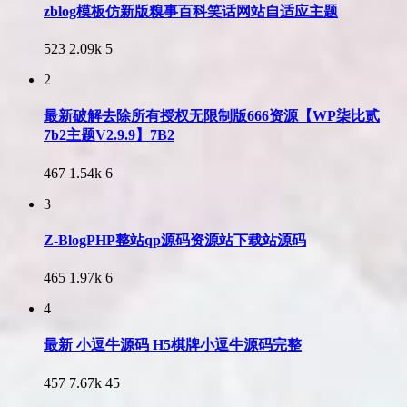
zblog模板仿新版糗事百科笑话网站自适应主题
523
2.09k
5
2
最新破解去除所有授权无限制版666资源【WP柒比贰
7b2主题V2.9.9】7B2
467
1.54k
6
3
Z-BlogPHP整站qp源码资源站下载站源码
465
1.97k
6
4
最新 小逗牛源码 H5棋牌小逗牛源码完整
457
7.67k
45