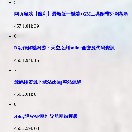
5
网页游戏【魔刹】最新版一键端+GM工具附带外网教程
457
1.81k
39
6
D动作解谜网游：天空之剑online全套源代码资源
456
1.94k
16
7
源码楼资源下载站zblog整站源码
456
2.01k
8
8
zblog轻WAP网址导航网站模板
456
2.59k
68