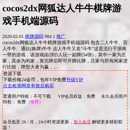
cocos2dx网狐达人牛牛棋牌游
戏手机端源码
2020-02-01
棋牌源码
984
1
推广
cocos2dx网狐达人牛牛棋牌游戏手机端源码 包含二人牛牛、百
人牛牛、通比(换牌)牛牛 达人牛牛又名“斗牛”这是流行于浙南
一带的游戏，该游戏由2到5人玩一副牌(54张)，其中一家为庄
家，其余为闲家，发完牌后即可开牌比牌，庄家与所有闲家进
行比较，牌型大者为赢，...
资源下载
下载价格
24
金币，包年VIP免费
升级VIP
点击检测网盘有效后购买
普通用户特权：不可下载 VIP会员权益：免费 永久会员用户
特权： 免费
（推荐）
会员低至 26 / 月，24小时资源更新，
加入会员
解锁更多精彩权
益！