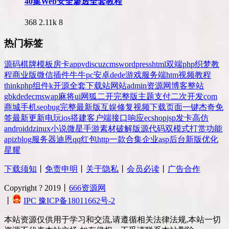
40集Web安全渗透全套教程
368
2.11k
8
热门标签
源码
棋牌
模板
房卡
app
v
discuz
cms
wordpress
html
双端
php
织梦
教
程
商业版
微信
插件
牛牛
pc
安卓
dede
游戏
服务端
htm
视频教程
thinkphp
组件
k
开源
全套
下载站
网站
admin
资源网
博客
整站
gbk
dedecms
wap
麻将
ui
网狐
二开
完整版
主题
支付
二次开发
com
商城
手机
seo
bug
完整
最新版
互娱
修复
视频
下载
页面
一键
杰奇
免
签
最新更新
电玩
ios
搭建
客户端
接口
响应
ecshop
jsp
发卡
高仿
android
dz
inux
小说
微星
手游
素材
破解版
源代码
双模式
打赏
功能
api
zblog
服务器
迪恩
qq
红包
http
一款
合集
企业
asp
后台
新版
优化
星耀
下载须知
丨
免责申明
丨
关于隐私
丨
会员必读
丨
广告合作
Copyright ? 2019丨
666资源网
丨
IPC 豫ICP备18011662号-2
本站资源仅供用于学习和交流,请遵循相关法律法规,本站一切