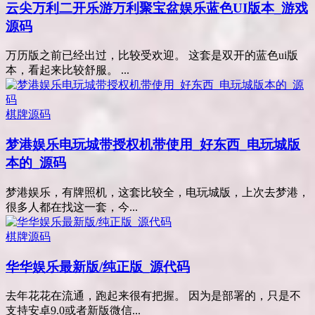
云尖万利二开乐游万利聚宝盆娱乐蓝色UI版本_游戏
源码
万历版之前已经出过，比较受欢迎。 这套是双开的蓝色ui版
本，看起来比较舒服。 ...
棋牌源码
梦港娱乐电玩城带授权机带使用_好东西_电玩城版
本的_源码
梦港娱乐，有牌照机，这套比较全，电玩城版，上次去梦港，
很多人都在找这一套，今...
棋牌源码
华华娱乐最新版/纯正版_源代码
去年花花在流通，跑起来很有把握。 因为是部署的，只是不
支持安卓9.0或者新版微信...