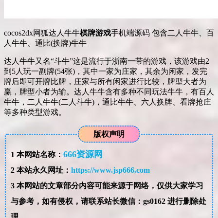
cocos2dx网狐达人牛牛
棋牌游戏
手机端源码 包含二人牛牛、百
人牛牛、通比(换牌)牛牛
达人牛牛又名“斗牛”这是流行于浙南一带的游戏，该游戏由2
到5人玩一副牌(54张)，其中一家为庄家，其余为闲家，发完
牌后即可开牌比牌，庄家与所有闲家进行比较，牌型大者为
赢，牌型小者为输。达人牛牛含有多种不同玩法牛牛，有百人
牛牛，二人牛牛(二人斗牛)，通比牛牛、六人换牌、看牌抢庄
等多种类型游戏。
版权声明
666资源网
1
本网站名称：
2
本站永久网址：
https://www.jsp666.com
3
本网站的文章部分内容可能来源于网络，仅供大家学习
与参考，如有侵权，请联系站长微信：gs0162 进行删除处
理。