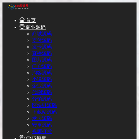
首页
商业源码
商城源码
支付源码
发卡源码
直播源码
图片源码
门户源码
淘客源码
小说源码
企业源码
代刷源码
分销源码
区块链源码
下载站源码
发卡源码
安卓源码
视频打赏
CMS模板