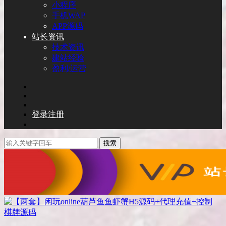
小程序
手机WAP
APP源码
站长资讯
技术资讯
建站经验
盈利/运营
登录
注册
搜索
棋牌源码