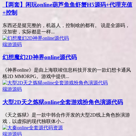
【两套】闲玩online葫芦鱼鱼虾蟹H5源码+代理充值
+控制
东西还是挺完整的，机器人，控制啥的都有。 说是全源码，
没加密，实际都是一样...
端游源码
幻想魔幻2D神界online源代码
《神界online》是由上海联竣信息科技开发的一款幻想卡通风
格2D MMORPG。游戏中提供...
端游源码
大型2D天之炼狱online全套游戏扮角色演源代码
《天之炼狱》是一款中韩合作开发的大型2D线上角色扮演游
戏，以虚拟的现代独联体小...
端游源码