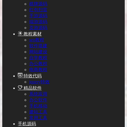
棋牌源码
红包扫雷
手游源码
端游源码
页游源码
教程素材
seo教程
软件搭建
网站建设
自学教程
办公教程
电商教程
特效代码
jquery特效
精品软件
系统应用
办公软件
手机移动
建站工具
常用工具
手机源码