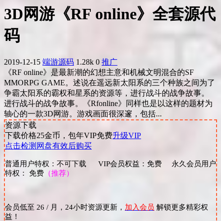
3D网游《RF online》全套源代
码
2019-12-15
端游源码
1.28k
0
推广
《RF online》是最新潮的幻想主意和机械文明混合的SF
MMORPG GAME。述说在遥远新太阳系的三个种族之间为了
争霸太阳系的霸权和星系的资源等，进行战斗的战争故事。
进行战斗的战争故事。《Rfonline》同样也是以这样的题材为
轴心的一款3D网游。游戏画面很深邃，包括...
资源下载
下载价格
25
金币，包年VIP免费
升级VIP
点击检测网盘有效后购买
普通用户特权：不可下载 VIP会员权益：免费 永久会员用户
特权： 免费
（推荐）
会员低至 26 / 月，24小时资源更新，
加入会员
解锁更多精彩权
益！