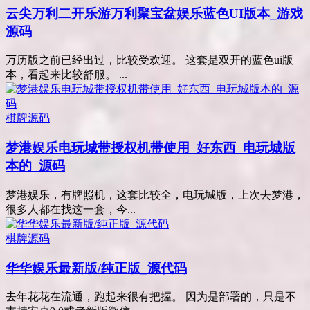
云尖万利二开乐游万利聚宝盆娱乐蓝色UI版本_游戏
源码
万历版之前已经出过，比较受欢迎。 这套是双开的蓝色ui版
本，看起来比较舒服。 ...
棋牌源码
梦港娱乐电玩城带授权机带使用_好东西_电玩城版
本的_源码
梦港娱乐，有牌照机，这套比较全，电玩城版，上次去梦港，
很多人都在找这一套，今...
棋牌源码
华华娱乐最新版/纯正版_源代码
去年花花在流通，跑起来很有把握。 因为是部署的，只是不