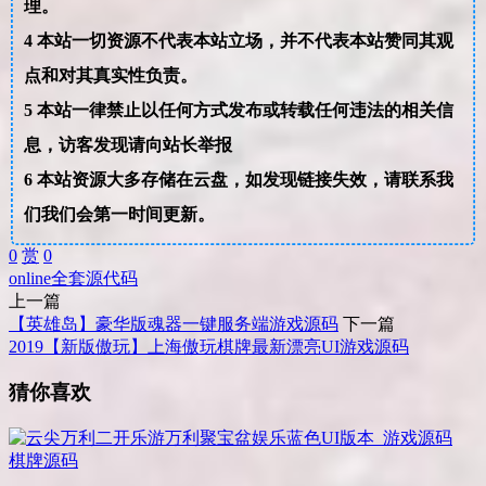
理。
4
本站一切资源不代表本站立场，并不代表本站赞同其观
点和对其真实性负责。
5
本站一律禁止以任何方式发布或转载任何违法的相关信
息，访客发现请向站长举报
6
本站资源大多存储在云盘，如发现链接失效，请联系我
们我们会第一时间更新。
0
赏
0
online
全套
源代码
上一篇
【英雄岛】豪华版魂器一键服务端游戏源码
下一篇
2019【新版傲玩】上海傲玩棋牌最新漂亮UI游戏源码
猜你喜欢
棋牌源码