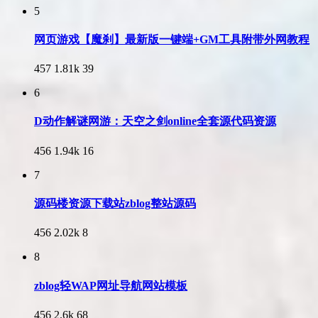
5
网页游戏【魔刹】最新版一键端+GM工具附带外网教程
457
1.81k
39
6
D动作解谜网游：天空之剑online全套源代码资源
456
1.94k
16
7
源码楼资源下载站zblog整站源码
456
2.02k
8
8
zblog轻WAP网址导航网站模板
456
2.6k
68