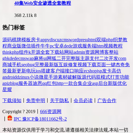
40集Web安全渗透全套教程
368
2.11k
8
热门标签
源码
棋牌
模板
房卡
app
v
discuz
cms
wordpress
html
双端
php
织梦
教
程
商业版
微信
插件
牛牛
pc
安卓
dede
游戏
服务端
htm
视频教程
thinkphp
组件
k
开源
全套
下载站
网站
admin
资源网
博客
整站
gbk
dedecms
wap
麻将
ui
网狐
二开
完整版
主题
支付
二次开发
com
商城
手机
seo
bug
完整
最新版
互娱
修复
视频
下载
页面
一键
杰奇
免
签
最新更新
电玩
ios
搭建
客户端
接口
响应
ecshop
jsp
发卡
高仿
android
dz
inux
小说
微星
手游
素材
破解版
源代码
双模式
打赏
功能
api
zblog
服务器
迪恩
qq
红包
http
一款
合集
企业
asp
后台
新版
优化
星耀
下载须知
丨
免责申明
丨
关于隐私
丨
会员必读
丨
广告合作
Copyright ? 2019丨
666资源网
丨
IPC 豫ICP备18011662号-2
本站资源仅供用于学习和交流,请遵循相关法律法规,本站一切