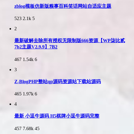
zblog模板仿新版糗事百科笑话网站自适应主题
523
2.1k
5
2
最新破解去除所有授权无限制版666资源【WP柒比贰
7b2主题V2.9.9】7B2
467
1.54k
6
3
Z-BlogPHP整站qp源码资源站下载站源码
465
1.97k
6
4
最新 小逗牛源码 H5棋牌小逗牛源码完整
457
7.68k
45