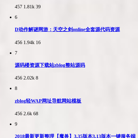
457
1.81k
39
6
D动作解谜网游：天空之剑online全套源代码资源
456
1.94k
16
7
源码楼资源下载站zblog整站源码
456
2.02k
8
8
zblog轻WAP网址导航网站模板
456
2.6k
68
9
2018最新更新整理【魔兽】3.35版本3.13版本一键服务端