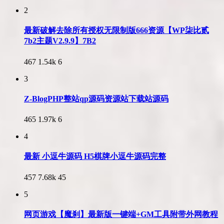
2
最新破解去除所有授权无限制版666资源【WP柒比贰
7b2主题V2.9.9】7B2
467
1.54k
6
3
Z-BlogPHP整站qp源码资源站下载站源码
465
1.97k
6
4
最新 小逗牛源码 H5棋牌小逗牛源码完整
457
7.68k
45
5
网页游戏【魔刹】最新版一键端+GM工具附带外网教程