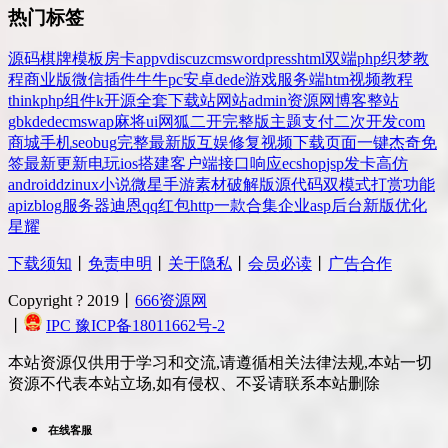
热门标签
源码
棋牌
模板
房卡
app
v
discuz
cms
wordpress
html
双端
php
织梦
教
程
商业版
微信
插件
牛牛
pc
安卓
dede
游戏
服务端
htm
视频教程
thinkphp
组件
k
开源
全套
下载站
网站
admin
资源网
博客
整站
gbk
dedecms
wap
麻将
ui
网狐
二开
完整版
主题
支付
二次开发
com
商城
手机
seo
bug
完整
最新版
互娱
修复
视频
下载
页面
一键
杰奇
免
签
最新更新
电玩
ios
搭建
客户端
接口
响应
ecshop
jsp
发卡
高仿
android
dz
inux
小说
微星
手游
素材
破解版
源代码
双模式
打赏
功能
api
zblog
服务器
迪恩
qq
红包
http
一款
合集
企业
asp
后台
新版
优化
星耀
下载须知
丨
免责申明
丨
关于隐私
丨
会员必读
丨
广告合作
Copyright ? 2019丨
666资源网
丨
IPC 豫ICP备18011662号-2
本站资源仅供用于学习和交流,请遵循相关法律法规,本站一切
资源不代表本站立场,如有侵权、不妥请联系本站删除
在线客服