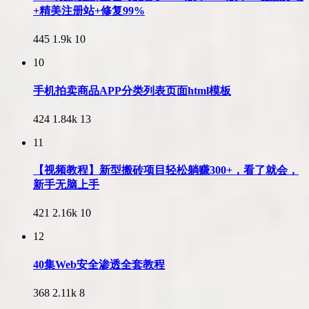
+精美注册站+修复99%
445
1.9k
10
10
手机拍卖商品APP分类列表页面html模板
424
1.84k
13
11
【视频教程】新型搬砖项目轻松躺赚300+，看了就会，
新手无脑上手
421
2.16k
10
12
40集Web安全渗透全套教程
368
2.11k
8