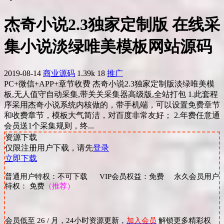
杰奇小说2.3独家定制版 在线采
集小说淡绿唯美模板网站源码
2019-08-14
商业源码
1.39k
18
推广
PC+微信+APP+章节收费 杰奇小说2.3独家定制版淡绿唯美模
板,无人值守自动采集,带关关采集器高级版,全站打包 1.此套程
序采用杰奇小说系统内核做的，带手机端，可以设置免费章节
和收费章节，模板大气简洁，对百度非常友好； 2.年费任意通
会员送1个采集规则，终...
资源下载
仅限注册用户下载，请先
登录
立即下载
普通用户特权：不可下载 VIP会员权益：免费 永久会员用户
特权： 免费
（推荐）
会员低至 26 / 月，24小时资源更新，
加入会员
解锁更多精彩权