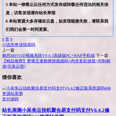
5
本站一律禁止以任何方式发布或转载任何违法的相关信
息，访客发现请向站长举报
6
本站资源大多存储在云盘，如发现链接失效，请联系我
们我们会第一时间更新。
0
赏
0
小说
杰奇
淡绿
源码
上一篇
魅思MSVOD视频系统V9.6.5高级版PC+WAP手机端
下一篇
【精品推荐】梦港王者棋牌游戏源码+内含多款游戏+控制精
准[完美运营]
猜你喜欢
支付源码
站长亲测
小呆免云挂机聚合易支付码支付V6.4.2修