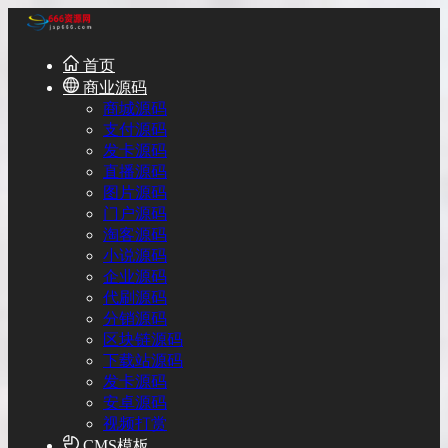
首页
商业源码
商城源码
支付源码
发卡源码
直播源码
图片源码
门户源码
淘客源码
小说源码
企业源码
代刷源码
分销源码
区块链源码
下载站源码
发卡源码
安卓源码
视频打赏
CMS模板