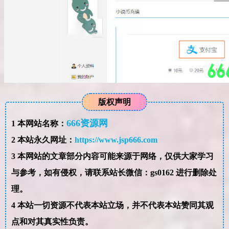
版权声明
666资源网
1
本网站名称：
2
本站永久网址：
https://www.jsp666.com
3
本网站的文章部分内容可能来源于网络，仅供大家学习
与参考，如有侵权，请联系站长微信：gs0162 进行删除处
理。
4
本站一切资源不代表本站立场，并不代表本站赞同其观
点和对其真实性负责。