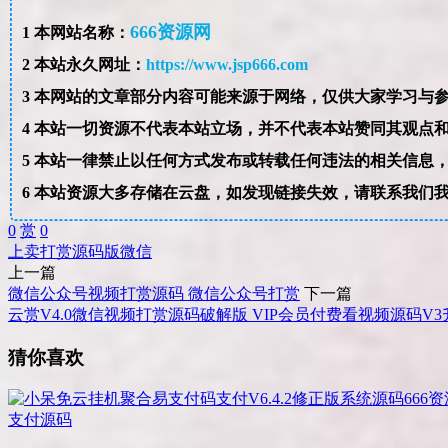
666资源网
1
本网站名称：
2
本站永久网址：
https://www.jsp666.com
3
4
本站一切资源不代表本站立场，并不代表本站赞同其观点
5
本站一律禁止以任何方式发布或转载任何违法的相关信息
6
本站资源大多存储在云盘，如发现链接失效，请联系我们
0
赏
0
上卖
打赏
源码
版微信
上一篇
微信公众号视频打赏源码 微信公众号打赏
下一篇
云赏V4.0微信视频打赏源码破解版 VIP会员付费看视频源码V
猜你喜欢
支付源码