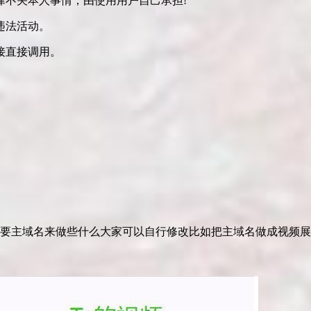
律不关本人事情，由使用用户自己承担!
违法活动。
接直接调用。
需要主域名来做些什么大家可以自行修改比如把主域名做成视频