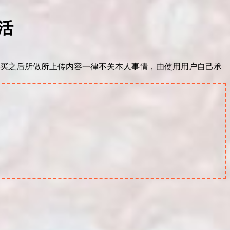
活
购买之后所做所上传内容一律不关本人事情，由使用用户自己承