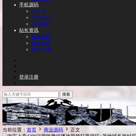
手机源码
小程序
手机WAP
APP源码
站长资讯
技术资讯
建站经验
盈利/运营
登录
注册
搜索
当前位置：
首页
商业源码
正文