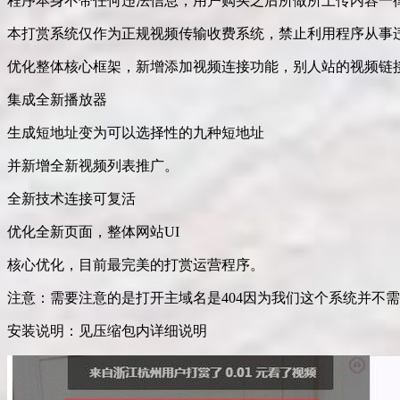
程序本身不带任何违法信息，用户购买之后所做所上传内容一
本打赏系统仅作为正规视频传输收费系统，禁止利用程序从事
优化整体核心框架，新增添加视频连接功能，别人站的视频链
集成全新播放器
生成短地址变为可以选择性的九种短地址
并新增全新视频列表推广。
全新技术连接可复活
优化全新页面，整体网站UI
核心优化，目前最完美的打赏运营程序。
注意：需要注意的是打开主域名是404因为我们这个系统并不
安装说明：见压缩包内详细说明