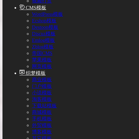
视频打赏
CMS模板
WordPress模板
Ecshop模板
Destoon模板
Discuz模板
Emlog模板
Zblog模板
帝国CMS
苹果模板
网页模板
织梦模板
商业模板
门户模板
小说模板
淘客模板
下载站模板
商城模板
手机模板
外贸模板
博客模板
其它模板