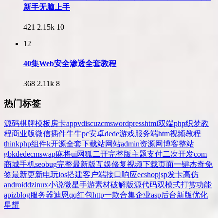
新手无脑上手
421
2.15k
10
12
40集Web安全渗透全套教程
368
2.11k
8
热门标签
源码
棋牌
模板
房卡
app
v
discuz
cms
wordpress
html
双端
php
织梦
教
程
商业版
微信
插件
牛牛
pc
安卓
dede
游戏
服务端
htm
视频教程
thinkphp
组件
k
开源
全套
下载站
网站
admin
资源网
博客
整站
gbk
dedecms
wap
麻将
ui
网狐
二开
完整版
主题
支付
二次开发
com
商城
手机
seo
bug
完整
最新版
互娱
修复
视频
下载
页面
一键
杰奇
免
签
最新更新
电玩
ios
搭建
客户端
接口
响应
ecshop
jsp
发卡
高仿
android
dz
inux
小说
微星
手游
素材
破解版
源代码
双模式
打赏
功能
api
zblog
服务器
迪恩
qq
红包
http
一款
合集
企业
asp
后台
新版
优化
星耀