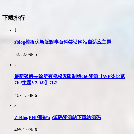
下载排行
1
zblog模板仿新版糗事百科笑话网站自适应主题
523
2.09k
5
2
最新破解去除所有授权无限制版666资源【WP柒比贰
7b2主题V2.9.9】7B2
467
1.54k
6
3
Z-BlogPHP整站qp源码资源站下载站源码
465
1.97k
6