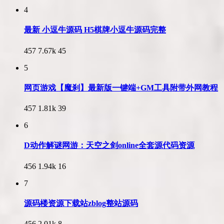
4
最新 小逗牛源码 H5棋牌小逗牛源码完整
457
7.67k
45
5
网页游戏【魔刹】最新版一键端+GM工具附带外网教程
457
1.81k
39
6
D动作解谜网游：天空之剑online全套源代码资源
456
1.94k
16
7
源码楼资源下载站zblog整站源码
456
2.01k
8