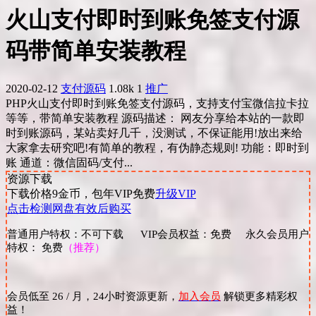
火山支付即时到账免签支付源
码带简单安装教程
2020-02-12
支付源码
1.08k
1
推广
PHP火山支付即时到账免签支付源码，支持支付宝微信拉卡拉
等等，带简单安装教程 源码描述： 网友分享给本站的一款即
时到账源码，某站卖好几千，没测试，不保证能用!放出来给
大家拿去研究吧!有简单的教程，有伪静态规则! 功能：即时到
账 通道：微信固码/支付...
资源下载
下载价格
9
金币，包年VIP免费
升级VIP
点击检测网盘有效后购买
普通用户特权：不可下载 VIP会员权益：免费 永久会员用户
特权： 免费
（推荐）
会员低至 26 / 月，24小时资源更新，
加入会员
解锁更多精彩权
益！