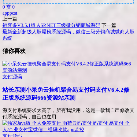
0
赏
0
app
pc
st
上一篇
销客多V3.5.1版 ASP.NET三级微分销商城源码
下一篇
最新全新超级人脉爆粉系统源码，微信三级分销商城微商人脉
系统
猜你喜欢
支付源码
站长亲测
小呆免云挂机聚合易支付码支付V6.4.2修
正版系统源码666资源站亲测
源支付系统要求太高了，所有我没用，这是一款我自己修改支
付系统源码，自己也在用...
支付源码