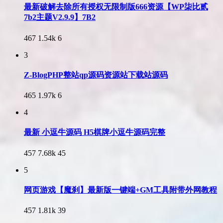
最新破解去除所有授权无限制版666资源【WP柒比贰
7b2主题V2.9.9】7B2
467
1.54k
6
3
Z-BlogPHP整站qp源码资源站下载站源码
465
1.97k
6
4
最新 小逗牛源码 H5棋牌小逗牛源码完整
457
7.68k
45
5
网页游戏【魔刹】最新版一键端+GM工具附带外网教程
457
1.81k
39