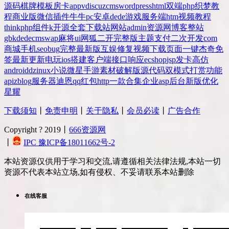
源码
棋牌
模板
房卡
app
v
discuz
cms
wordpress
html
双端
php
织梦
教
程
商业版
微信
插件
牛牛
pc
安卓
dede
游戏
服务端
htm
视频教程
thinkphp
组件
k
开源
全套
下载站
网站
admin
资源网
博客
整站
gbk
dedecms
wap
麻将
ui
网狐
二开
完整版
主题
支付
二次开发
com
商城
手机
seo
bug
完整
最新版
互娱
修复
视频
下载
页面
一键
杰奇
免
签
最新更新
电玩
ios
搭建
客户端
接口
响应
ecshop
jsp
发卡
高仿
android
dz
inux
小说
微星
手游
素材
破解版
源代码
双模式
打赏
功能
api
zblog
服务器
迪恩
qq
红包
http
一款
合集
企业
asp
后台
新版
优化
星耀
下载须知
丨
免责申明
丨
关于隐私
丨
会员必读
丨
广告合作
Copyright ? 2019丨
666资源网
丨
IPC 豫ICP备18011662号-2
本站资源仅供用于学习和交流,请遵循相关法律法规,本站一切
资源不代表本站立场,如有侵权、不妥请联系本站删除
在线客服