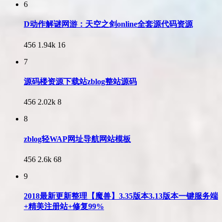
6
D动作解谜网游：天空之剑online全套源代码资源
456
1.94k
16
7
源码楼资源下载站zblog整站源码
456
2.02k
8
8
zblog轻WAP网址导航网站模板
456
2.6k
68
9
2018最新更新整理【魔兽】3.35版本3.13版本一键服务端
+精美注册站+修复99%