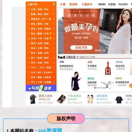
版权声明
666资源网
1
本网站名称：