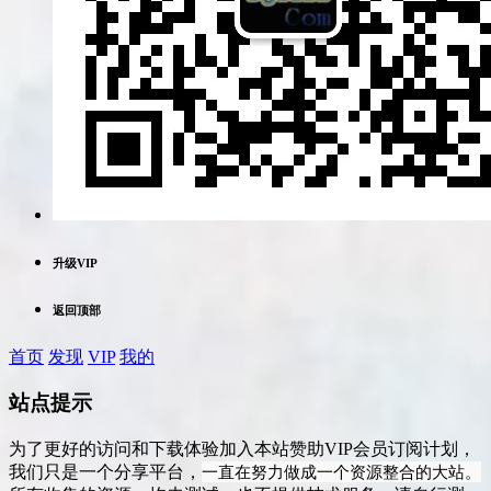
升级VIP
返回顶部
首页
发现
VIP
我的
站点提示
为了更好的访问和下载体验加入本站赞助VIP会员订阅计划，
一直在努力做成一个资源整合的大站。
我们只是一个分享平台，