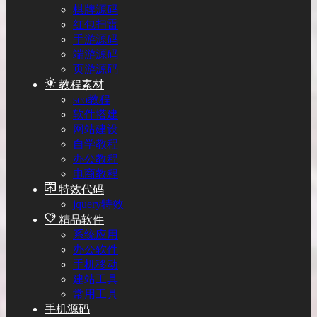
棋牌源码
红包扫雷
手游源码
端游源码
页游源码
教程素材
seo教程
软件搭建
网站建设
自学教程
办公教程
电商教程
特效代码
jquery特效
精品软件
系统应用
办公软件
手机移动
建站工具
常用工具
手机源码