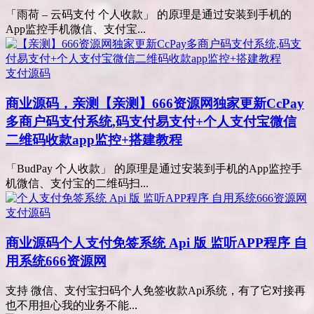
「雨荷 – 云码支付 个人收款」 的原理是通过安装到手机的
App监控手机微信、支付宝...
支付源码
商业源码，亲测
【亲测】666资源网独家更新CcPay
多商户码支付系统,码支付易支付+个人支付宝微信
二维码收款app监控+搭建教程
「BudPay 个人收款」 的原理是通过安装到手机的App监控手
机微信、支付宝的二维码扫...
支付源码
商业源码
个人支付免签系统 Api 版 监听APP程序 自
用系统666资源网
支持 微信、支付宝扫码个人免签收款Api系统，有了它对接再
也不用担心我的业务不能...