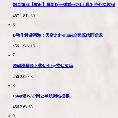
网页游戏【魔刹】最新版一键端+GM工具附带外网教程
457
1.81k
39
6
D动作解谜网游：天空之剑online全套源代码资源
456
1.94k
16
7
源码楼资源下载站zblog整站源码
456
2.02k
8
8
zblog轻WAP网址导航网站模板
456
2.6k
68
9