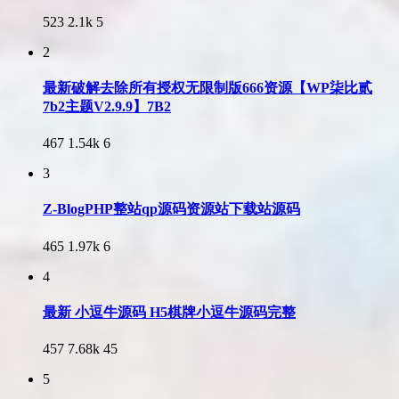
523
2.1k
5
2
最新破解去除所有授权无限制版666资源【WP柒比贰
7b2主题V2.9.9】7B2
467
1.54k
6
3
Z-BlogPHP整站qp源码资源站下载站源码
465
1.97k
6
4
最新 小逗牛源码 H5棋牌小逗牛源码完整
457
7.68k
45
5