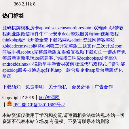
368
2.11k
8
热门标签
源码
棋牌
模板
房卡
app
v
discuz
cms
wordpress
html
双端
php
织梦
教
程
商业版
微信
插件
牛牛
pc
安卓
dede
游戏
服务端
htm
视频教程
thinkphp
组件
k
开源
全套
下载站
网站
admin
资源网
博客
整站
gbk
dedecms
wap
麻将
ui
网狐
二开
完整版
主题
支付
二次开发
com
商城
手机
seo
bug
完整
最新版
互娱
修复
视频
下载
页面
一键
杰奇
免
签
最新更新
电玩
ios
搭建
客户端
接口
响应
ecshop
jsp
发卡
高仿
android
dz
inux
小说
微星
手游
素材
破解版
源代码
双模式
打赏
功能
api
zblog
服务器
迪恩
qq
红包
http
一款
合集
企业
asp
后台
新版
优化
星耀
下载须知
丨
免责申明
丨
关于隐私
丨
会员必读
丨
广告合作
Copyright ? 2019丨
666资源网
丨
IPC 豫ICP备18011662号-2
本站资源仅供用于学习和交流,请遵循相关法律法规,本站一切
资源不代表本站立场,如有侵权、不妥请联系本站删除