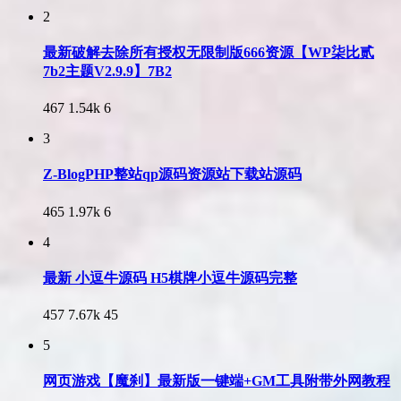
2
最新破解去除所有授权无限制版666资源【WP柒比贰
7b2主题V2.9.9】7B2
467
1.54k
6
3
Z-BlogPHP整站qp源码资源站下载站源码
465
1.97k
6
4
最新 小逗牛源码 H5棋牌小逗牛源码完整
457
7.67k
45
5
网页游戏【魔刹】最新版一键端+GM工具附带外网教程