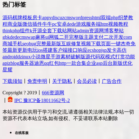
热门标签
源码
棋牌
模板
房卡
app
v
discuz
cms
wordpress
html
双端
php
织梦
教
程
商业版
微信
插件
牛牛
pc
安卓
dede
游戏
服务端
htm
视频教程
thinkphp
组件
k
开源
全套
下载站
网站
admin
资源网
博客
整站
gbk
dedecms
wap
麻将
ui
网狐
二开
完整版
主题
支付
二次开发
com
商城
手机
seo
bug
完整
最新版
互娱
修复
视频
下载
页面
一键
杰奇
免
签
最新更新
电玩
ios
搭建
客户端
接口
响应
ecshop
jsp
发卡
高仿
android
dz
inux
小说
微星
手游
素材
破解版
源代码
双模式
打赏
功能
api
zblog
服务器
迪恩
qq
红包
http
一款
合集
企业
asp
后台
新版
优化
星耀
下载须知
丨
免责申明
丨
关于隐私
丨
会员必读
丨
广告合作
Copyright ? 2019丨
666资源网
丨
IPC 豫ICP备18011662号-2
本站资源仅供用于学习和交流,请遵循相关法律法规,本站一切
资源不代表本站立场,如有侵权、不妥请联系本站删除
在线客服