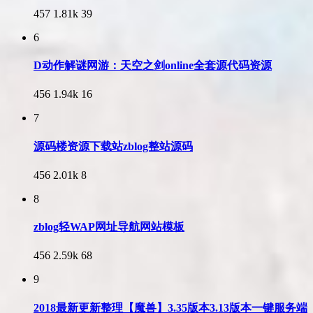
457
1.81k
39
6
D动作解谜网游：天空之剑online全套源代码资源
456
1.94k
16
7
源码楼资源下载站zblog整站源码
456
2.01k
8
8
zblog轻WAP网址导航网站模板
456
2.59k
68
9
2018最新更新整理【魔兽】3.35版本3.13版本一键服务端