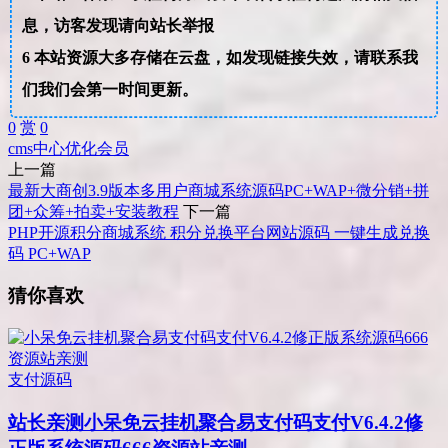
息，访客发现请向站长举报
6
本站资源大多存储在云盘，如发现链接失效，请联系我
们我们会第一时间更新。
0
赏
0
cms
中心
优化
会员
上一篇
最新大商创3.9版本多用户商城系统源码PC+WAP+微分销+拼
团+众筹+拍卖+安装教程
下一篇
PHP开源积分商城系统 积分兑换平台网站源码 一键生成兑换
码 PC+WAP
猜你喜欢
支付源码
站长亲测
小呆免云挂机聚合易支付码支付V6.4.2修