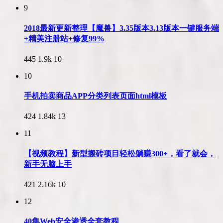
9
2018最新更新整理【魔兽】3.35版本3.13版本一键服务端
+精美注册站+修复99%
445
1.9k
10
10
手机拍卖商品APP分类列表页面html模板
424
1.84k
13
11
【视频教程】新型搬砖项目轻松躺赚300+，看了就会，
新手无脑上手
421
2.16k
10
12
40集Web安全渗透全套教程