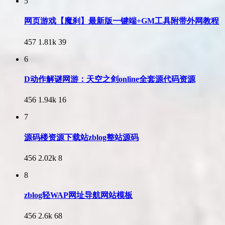
5
网页游戏【魔刹】最新版一键端+GM工具附带外网教程
457
1.81k
39
6
D动作解谜网游：天空之剑online全套源代码资源
456
1.94k
16
7
源码楼资源下载站zblog整站源码
456
2.02k
8
8
zblog轻WAP网址导航网站模板
456
2.6k
68