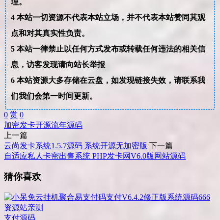
理。
4
本站一切资源不代表本站立场，并不代表本站赞同其观
点和对其真实性负责。
5
本站一律禁止以任何方式发布或转载任何违法的相关信
息，访客发现请向站长举报
6
本站资源大多存储在云盘，如发现链接失效，请联系我
们我们会第一时间更新。
0
赏
0
加密
发卡
开源
流年
源码
上一篇
云尚发卡系统1.5.7源码 系统开源无加密版
下一篇
自适应私人卡密出售系统 PHP发卡网V6.0版网站源码
猜你喜欢
支付源码