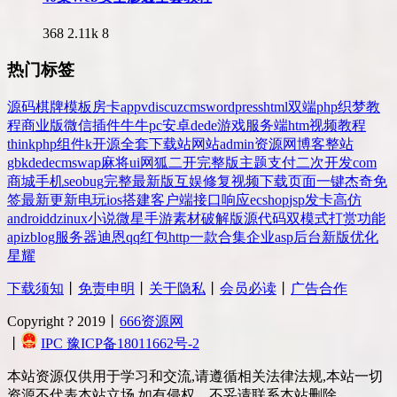
368
2.11k
8
热门标签
源码
棋牌
模板
房卡
app
v
discuz
cms
wordpress
html
双端
php
织梦
教
程
商业版
微信
插件
牛牛
pc
安卓
dede
游戏
服务端
htm
视频教程
thinkphp
组件
k
开源
全套
下载站
网站
admin
资源网
博客
整站
gbk
dedecms
wap
麻将
ui
网狐
二开
完整版
主题
支付
二次开发
com
商城
手机
seo
bug
完整
最新版
互娱
修复
视频
下载
页面
一键
杰奇
免
签
最新更新
电玩
ios
搭建
客户端
接口
响应
ecshop
jsp
发卡
高仿
android
dz
inux
小说
微星
手游
素材
破解版
源代码
双模式
打赏
功能
api
zblog
服务器
迪恩
qq
红包
http
一款
合集
企业
asp
后台
新版
优化
星耀
下载须知
丨
免责申明
丨
关于隐私
丨
会员必读
丨
广告合作
Copyright ? 2019丨
666资源网
丨
IPC 豫ICP备18011662号-2
本站资源仅供用于学习和交流,请遵循相关法律法规,本站一切
资源不代表本站立场,如有侵权、不妥请联系本站删除