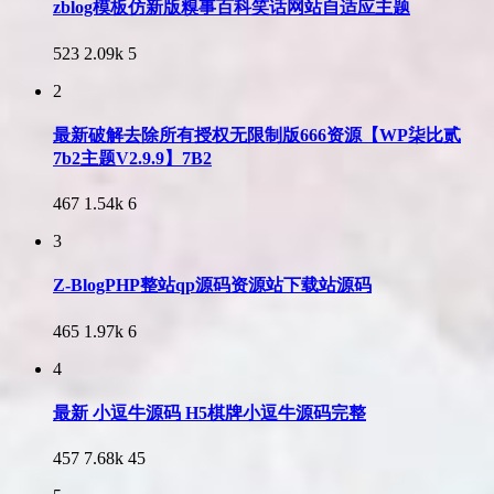
zblog模板仿新版糗事百科笑话网站自适应主题
523
2.09k
5
2
最新破解去除所有授权无限制版666资源【WP柒比贰
7b2主题V2.9.9】7B2
467
1.54k
6
3
Z-BlogPHP整站qp源码资源站下载站源码
465
1.97k
6
4
最新 小逗牛源码 H5棋牌小逗牛源码完整
457
7.68k
45