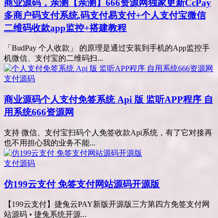
商业源码，亲测
【亲测】666资源网独家更新CcPay
多商户码支付系统,码支付易支付+个人支付宝微信
二维码收款app监控+搭建教程
「BudPay 个人收款」 的原理是通过安装到手机的App监控手
机微信、支付宝的二维码扫...
支付源码
商业源码
个人支付免签系统 Api 版 监听APP程序 自
用系统666资源网
支持 微信、支付宝扫码个人免签收款Api系统，有了它对接再
也不用担心我的业务不能...
支付源码
仿199云支付 免签支付网站源码开源版
【199云支付】捷兔云PAY新版开源版三方第四方免签支付网
站源码 • 捷兔系统开源...