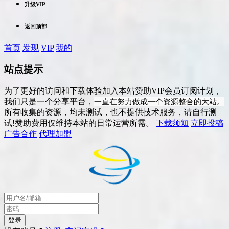
升级VIP
返回顶部
首页
发现
VIP
我的
站点提示
为了更好的访问和下载体验加入本站赞助VIP会员订阅计划，
一直在努力做成一个资源整合的大站。
我们只是一个分享平台，
所有收集的资源，均未测试，也不提供技术服务，请自行测
试!赞助费用仅维持本站的日常运营所需。
下载须知
立即投稿
广告合作
代理加盟