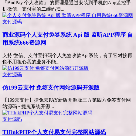
「BudPay 个人收款」 的原理是通过安装到手机的App监控手
机微信、支付宝的二维码扫...
支付源码
商业源码
个人支付免签系统 Api 版 监听APP程序 自
用系统666资源网
支持 微信、支付宝扫码个人免签收款Api系统，有了它对接再
也不用担心我的业务不能...
支付源码
仿199云支付 免签支付网站源码开源版
【199云支付】捷兔云PAY新版开源版三方第四方免签支付网
站源码 • 捷兔系统开源...
支付源码
THinkPHP个人支付易支付完整网站源码