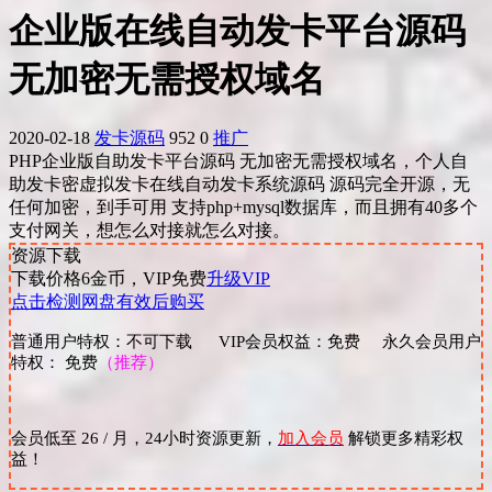
企业版在线自动发卡平台源码
无加密无需授权域名
2020-02-18
发卡源码
952
0
推广
PHP企业版自助发卡平台源码 无加密无需授权域名，个人自
助发卡密虚拟发卡在线自动发卡系统源码 源码完全开源，无
任何加密，到手可用 支持php+mysql数据库，而且拥有40多个
支付网关，想怎么对接就怎么对接。
资源下载
下载价格
6
金币，VIP免费
升级VIP
点击检测网盘有效后购买
普通用户特权：不可下载 VIP会员权益：免费 永久会员用户
特权： 免费
（推荐）
会员低至 26 / 月，24小时资源更新，
加入会员
解锁更多精彩权
益！