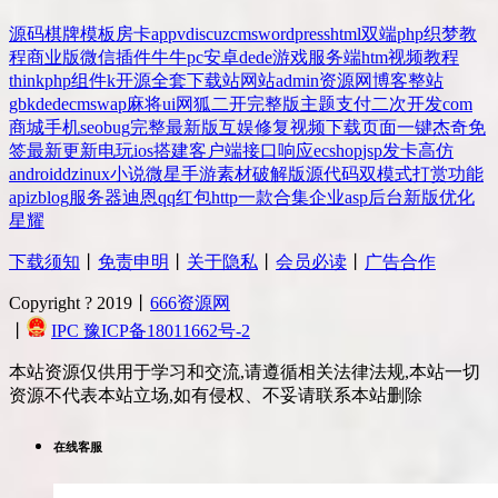
源码
棋牌
模板
房卡
app
v
discuz
cms
wordpress
html
双端
php
织梦
教
程
商业版
微信
插件
牛牛
pc
安卓
dede
游戏
服务端
htm
视频教程
thinkphp
组件
k
开源
全套
下载站
网站
admin
资源网
博客
整站
gbk
dedecms
wap
麻将
ui
网狐
二开
完整版
主题
支付
二次开发
com
商城
手机
seo
bug
完整
最新版
互娱
修复
视频
下载
页面
一键
杰奇
免
签
最新更新
电玩
ios
搭建
客户端
接口
响应
ecshop
jsp
发卡
高仿
android
dz
inux
小说
微星
手游
素材
破解版
源代码
双模式
打赏
功能
api
zblog
服务器
迪恩
qq
红包
http
一款
合集
企业
asp
后台
新版
优化
星耀
下载须知
丨
免责申明
丨
关于隐私
丨
会员必读
丨
广告合作
Copyright ? 2019丨
666资源网
丨
IPC 豫ICP备18011662号-2
本站资源仅供用于学习和交流,请遵循相关法律法规,本站一切
资源不代表本站立场,如有侵权、不妥请联系本站删除
在线客服