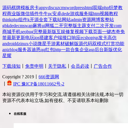
源码
棋牌
模板
房卡
app
v
discuz
cms
wordpress
html
双端
php
织梦
教
程
商业版
微信
插件
牛牛
pc
安卓
dede
游戏
服务端
htm
视频教程
thinkphp
组件
k
开源
全套
下载站
网站
admin
资源网
博客
整站
gbk
dedecms
wap
麻将
ui
网狐
二开
完整版
主题
支付
二次开发
com
商城
手机
seo
bug
完整
最新版
互娱
修复
视频
下载
页面
一键
杰奇
免
签
最新更新
电玩
ios
搭建
客户端
接口
响应
ecshop
jsp
发卡
高仿
android
dz
inux
小说
微星
手游
素材
破解版
源代码
双模式
打赏
功能
api
zblog
服务器
迪恩
qq
红包
http
一款
合集
企业
asp
后台
新版
优化
星耀
下载须知
丨
免责申明
丨
关于隐私
丨
会员必读
丨
广告合作
Copyright ? 2019丨
666资源网
丨
IPC 豫ICP备18011662号-2
本站资源仅供用于学习和交流,请遵循相关法律法规,本站一切
资源不代表本站立场,如有侵权、不妥请联系本站删除
在线客服