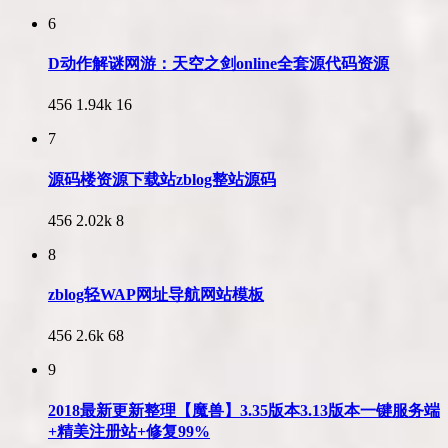
6
D动作解谜网游：天空之剑online全套源代码资源
456
1.94k
16
7
源码楼资源下载站zblog整站源码
456
2.02k
8
8
zblog轻WAP网址导航网站模板
456
2.6k
68
9
2018最新更新整理【魔兽】3.35版本3.13版本一键服务端
+精美注册站+修复99%