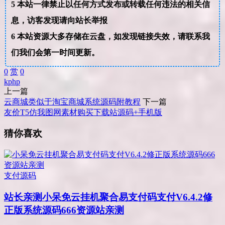
5
本站一律禁止以任何方式发布或转载任何违法的相关信
息，访客发现请向站长举报
6
本站资源大多存储在云盘，如发现链接失效，请联系我
们我们会第一时间更新。
0
赏
0
k
php
上一篇
云商城类似于淘宝商城系统源码附教程
下一篇
友价T5仿我图网素材购买下载站源码+手机版
猜你喜欢
支付源码
站长亲测
小呆免云挂机聚合易支付码支付V6.4.2修
正版系统源码666资源站亲测