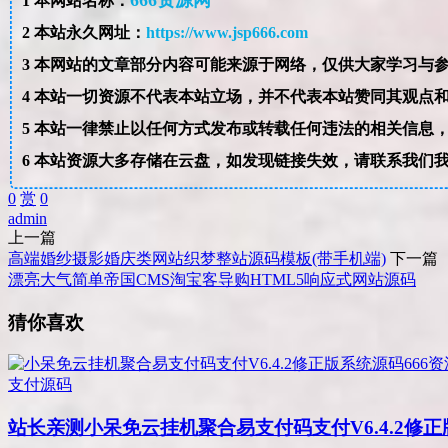
666资源网
1
本网站名称：
2
本站永久网址：
https://www.jsp666.com
3
4
本站一切资源不代表本站立场，并不代表本站赞同其观点
5
本站一律禁止以任何方式发布或转载任何违法的相关信息
6
本站资源大多存储在云盘，如发现链接失效，请联系我们
0
赏
0
admin
上一篇
高端婚纱摄影婚庆类网站织梦整站源码模板(带手机端)
下一篇
漂亮大气简单帝国CMS淘宝客导购HTML5响应式网站源码
猜你喜欢
支付源码
站长亲测
小呆免云挂机聚合易支付码支付V6.4.2修正