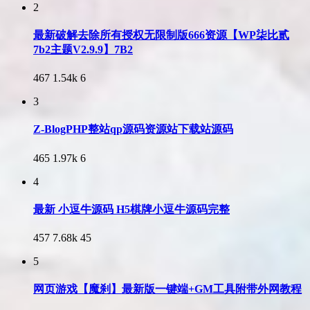
2
最新破解去除所有授权无限制版666资源【WP柒比贰
7b2主题V2.9.9】7B2
467
1.54k
6
3
Z-BlogPHP整站qp源码资源站下载站源码
465
1.97k
6
4
最新 小逗牛源码 H5棋牌小逗牛源码完整
457
7.68k
45
5
网页游戏【魔刹】最新版一键端+GM工具附带外网教程