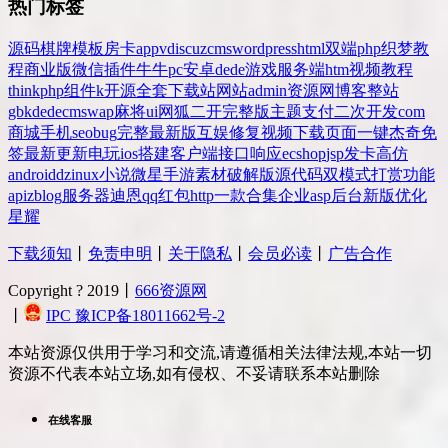
热门标签
源码
棋牌
模板
房卡
app
v
discuz
cms
wordpress
html
双端
php
织梦
教
程
商业版
微信
插件
牛牛
pc
安卓
dede
游戏
服务端
htm
视频教程
thinkphp
组件
k
开源
全套
下载站
网站
admin
资源网
博客
整站
gbk
dedecms
wap
麻将
ui
网狐
二开
完整版
主题
支付
二次开发
com
商城
手机
seo
bug
完整
最新版
互娱
修复
视频
下载
页面
一键
杰奇
免
签
最新更新
电玩
ios
搭建
客户端
接口
响应
ecshop
jsp
发卡
高仿
android
dz
inux
小说
微星
手游
素材
破解版
源代码
双模式
打赏
功能
api
zblog
服务器
迪恩
qq
红包
http
一款
合集
企业
asp
后台
新版
优化
星耀
下载须知
丨
免责申明
丨
关于隐私
丨
会员必读
丨
广告合作
Copyright ? 2019丨
666资源网
丨
IPC 豫ICP备18011662号-2
本站资源仅供用于学习和交流,请遵循相关法律法规,本站一切
资源不代表本站立场,如有侵权、不妥请联系本站删除
在线客服