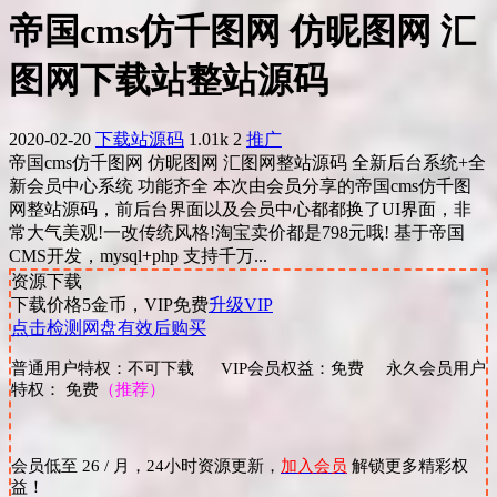
帝国cms仿千图网 仿昵图网 汇
图网下载站整站源码
2020-02-20
下载站源码
1.01k
2
推广
帝国cms仿千图网 仿昵图网 汇图网整站源码 全新后台系统+全
新会员中心系统 功能齐全 本次由会员分享的帝国cms仿千图
网整站源码，前后台界面以及会员中心都都换了UI界面，非
常大气美观!一改传统风格!淘宝卖价都是798元哦! 基于帝国
CMS开发，mysql+php 支持千万...
资源下载
下载价格
5
金币，VIP免费
升级VIP
点击检测网盘有效后购买
普通用户特权：不可下载 VIP会员权益：免费 永久会员用户
特权： 免费
（推荐）
会员低至 26 / 月，24小时资源更新，
加入会员
解锁更多精彩权
益！