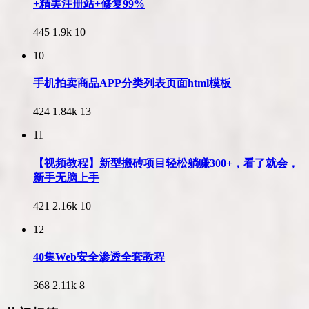
+精美注册站+修复99%
445
1.9k
10
10
手机拍卖商品APP分类列表页面html模板
424
1.84k
13
11
【视频教程】新型搬砖项目轻松躺赚300+，看了就会，
新手无脑上手
421
2.16k
10
12
40集Web安全渗透全套教程
368
2.11k
8