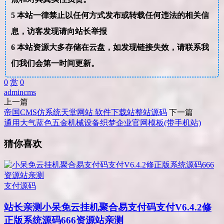
5
本站一律禁止以任何方式发布或转载任何违法的相关信
息，访客发现请向站长举报
6
本站资源大多存储在云盘，如发现链接失效，请联系我
们我们会第一时间更新。
0
赏
0
admin
cms
上一篇
帝国CMS仿系统天堂网站 软件下载站整站源码
下一篇
通用大气蓝色五金机械设备织梦企业官网模板(带手机站)
猜你喜欢
支付源码
站长亲测
小呆免云挂机聚合易支付码支付V6.4.2修
正版系统源码666资源站亲测