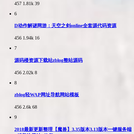
457
1.81k
39
6
D动作解谜网游：天空之剑online全套源代码资源
456
1.94k
16
7
源码楼资源下载站zblog整站源码
456
2.02k
8
8
zblog轻WAP网址导航网站模板
456
2.6k
68
9
2018最新更新整理【魔兽】3.35版本3.13版本一键服务端