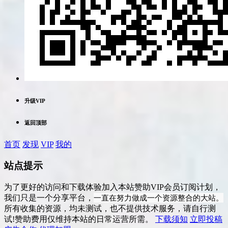
升级VIP
返回顶部
首页
发现
VIP
我的
站点提示
为了更好的访问和下载体验加入本站赞助VIP会员订阅计划，
一直在努力做成一个资源整合的大站。
我们只是一个分享平台，
所有收集的资源，均未测试，也不提供技术服务，请自行测
试!赞助费用仅维持本站的日常运营所需。
下载须知
立即投稿