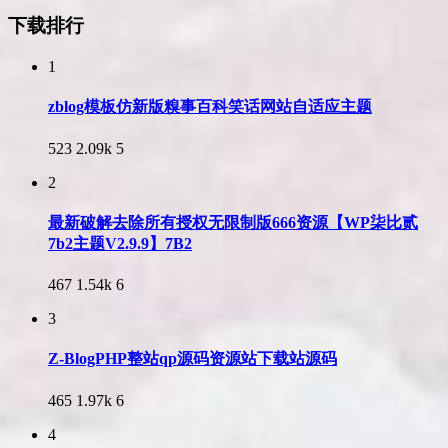
下载排行
1
zblog模板仿新版糗事百科笑话网站自适应主题
523
2.09k
5
2
最新破解去除所有授权无限制版666资源【WP柒比贰
7b2主题V2.9.9】7B2
467
1.54k
6
3
Z-BlogPHP整站qp源码资源站下载站源码
465
1.97k
6
4