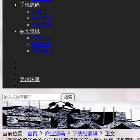
手机源码
小程序
手机WAP
APP源码
站长资讯
技术资讯
建站经验
盈利/运营
登录
注册
搜索
当前位置：
首页
商业源码
下载站源码
正文