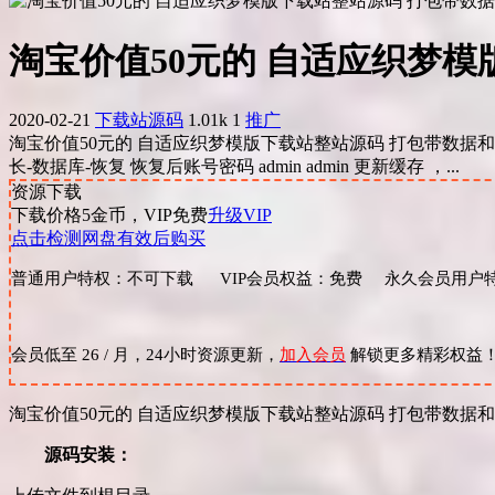
淘宝价值50元的 自适应织梦模
2020-02-21
下载站源码
1.01k
1
推广
淘宝价值50元的 自适应织梦模版下载站整站源码 打包带数据和安装
长-数据库-恢复 恢复后账号密码 admin admin 更新缓存 ，...
资源下载
下载价格
5
金币，VIP免费
升级VIP
点击检测网盘有效后购买
普通用户特权：不可下载 VIP会员权益：免费 永久会员用户特
会员低至 26 / 月，24小时资源更新，
加入会员
解锁更多精彩权益
淘宝价值50元的 自适应织梦模版下载站整站源码 打包带数据
源码安装：