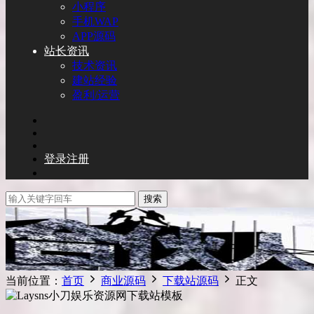
小程序
手机WAP
APP源码
站长资讯
技术资讯
建站经验
盈利/运营
登录
注册
搜索
当前位置：
首页
商业源码
下载站源码
正文