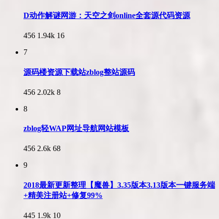
D动作解谜网游：天空之剑online全套源代码资源
456
1.94k
16
7
源码楼资源下载站zblog整站源码
456
2.02k
8
8
zblog轻WAP网址导航网站模板
456
2.6k
68
9
2018最新更新整理【魔兽】3.35版本3.13版本一键服务端
+精美注册站+修复99%
445
1.9k
10