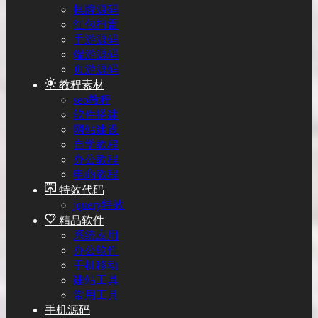
棋牌源码
红包扫雷
手游源码
端游源码
页游源码
教程素材
seo教程
软件搭建
网站建设
自学教程
办公教程
电商教程
特效代码
jquery特效
精品软件
系统应用
办公软件
手机移动
建站工具
常用工具
手机源码