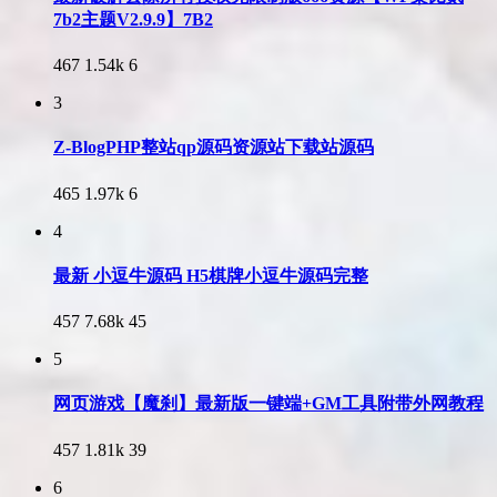
7b2主题V2.9.9】7B2
467
1.54k
6
3
Z-BlogPHP整站qp源码资源站下载站源码
465
1.97k
6
4
最新 小逗牛源码 H5棋牌小逗牛源码完整
457
7.68k
45
5
网页游戏【魔刹】最新版一键端+GM工具附带外网教程
457
1.81k
39
6