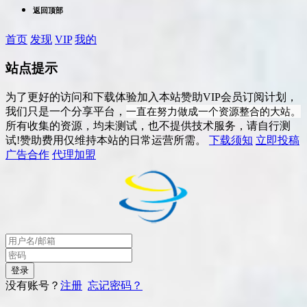
返回顶部
首页
发现
VIP
我的
站点提示
为了更好的访问和下载体验加入本站赞助VIP会员订阅计划，
一直在努力做成一个资源整合的大站。
我们只是一个分享平台，
所有收集的资源，均未测试，也不提供技术服务，请自行测
试!赞助费用仅维持本站的日常运营所需。
下载须知
立即投稿
广告合作
代理加盟
没有账号？
注册
忘记密码？