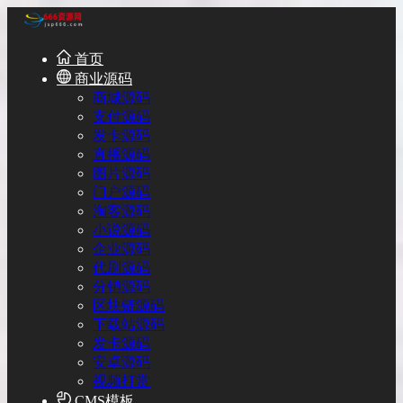
首页
商业源码
商城源码
支付源码
发卡源码
直播源码
图片源码
门户源码
淘客源码
小说源码
企业源码
代刷源码
分销源码
区块链源码
下载站源码
发卡源码
安卓源码
视频打赏
CMS模板