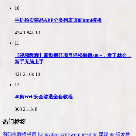
10
手机拍卖商品APP分类列表页面html模板
424
1.84k
13
11
【视频教程】新型搬砖项目轻松躺赚300+，看了就会，
新手无脑上手
421
2.16k
10
12
40集Web安全渗透全套教程
368
2.11k
8
热门标签
源码
棋牌
模板
房卡
app
v
discuz
cms
wordpress
html
双端
php
织梦
教