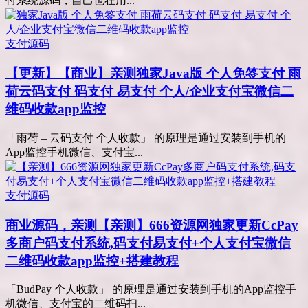
付系统源码，自己也在用...
支付源码
【更新】【商业】亲测
独家Java版 个人免签支付 雨
荷云码支付 码支付 易支付 个人/企业支付宝微信二
维码收款app监控
「雨荷 – 云码支付 个人收款」 的原理是通过安装到手机的
App监控手机微信、支付宝...
支付源码
商业源码，亲测
【亲测】666资源网独家更新CcPay
多商户码支付系统,码支付易支付+个人支付宝微信
二维码收款app监控+搭建教程
「BudPay 个人收款」 的原理是通过安装到手机的App监控手
机微信、支付宝的二维码扫...