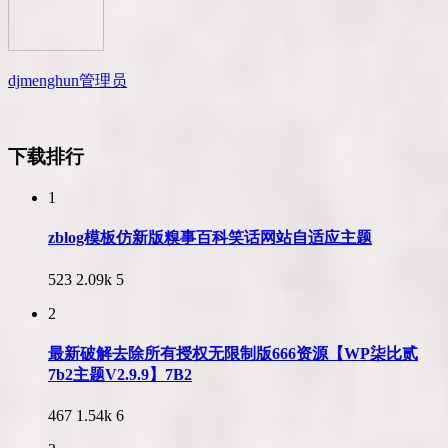
djmenghun
管理员
下载排行
1
zblog模板仿新版糗事百科笑话网站自适应主题
523
2.09k
5
2
最新破解去除所有授权无限制版666资源【WP柒比贰
7b2主题V2.9.9】7B2
467
1.54k
6