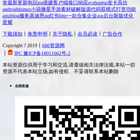
签
最新更新
电玩
ios
搭建
客户端
接口
响应
ecshop
jsp
发卡
高仿
android
dz
inux
小说
微星
手游
素材
破解版
源代码
双模式
打赏
功能
api
zblog
服务器
迪恩
qq
红包
http
一款
合集
企业
asp
后台
新版
优化
星耀
下载须知
丨
免责申明
丨
关于隐私
丨
会员必读
丨
广告合作
Copyright ? 2019丨
666资源网
丨
IPC 豫ICP备18011662号-2
本站资源仅供用于学习和交流,请遵循相关法律法规,本站一切
资源不代表本站立场,如有侵权、不妥请联系本站删除
在线客服