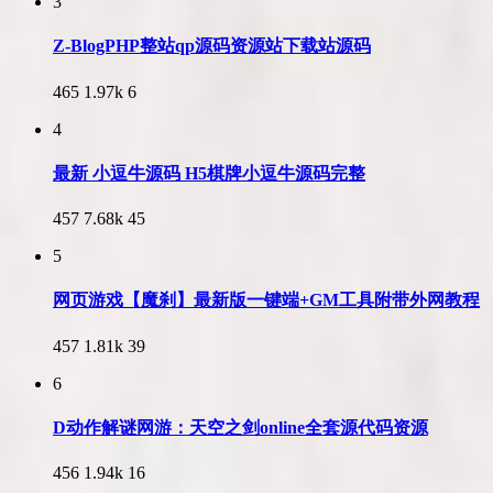
3
Z-BlogPHP整站qp源码资源站下载站源码
465
1.97k
6
4
最新 小逗牛源码 H5棋牌小逗牛源码完整
457
7.68k
45
5
网页游戏【魔刹】最新版一键端+GM工具附带外网教程
457
1.81k
39
6
D动作解谜网游：天空之剑online全套源代码资源
456
1.94k
16