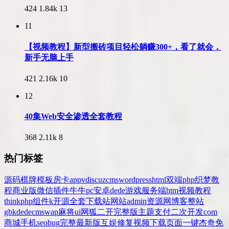
424
1.84k
13
11
【视频教程】新型搬砖项目轻松躺赚300+，看了就会，
新手无脑上手
421
2.16k
10
12
40集Web安全渗透全套教程
368
2.11k
8
热门标签
源码
棋牌
模板
房卡
app
v
discuz
cms
wordpress
html
双端
php
织梦
教
程
商业版
微信
插件
牛牛
pc
安卓
dede
游戏
服务端
htm
视频教程
thinkphp
组件
k
开源
全套
下载站
网站
admin
资源网
博客
整站
gbk
dedecms
wap
麻将
ui
网狐
二开
完整版
主题
支付
二次开发
com
商城
手机
seo
bug
完整
最新版
互娱
修复
视频
下载
页面
一键
杰奇
免