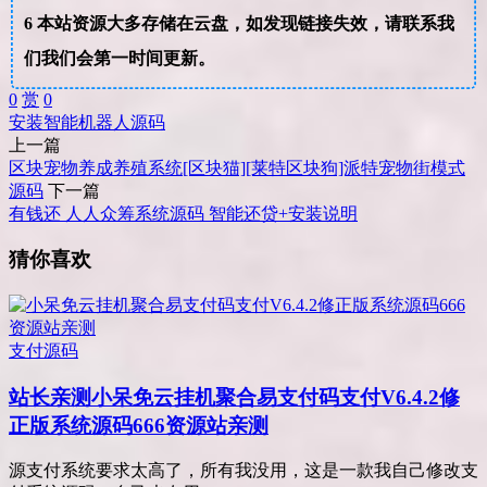
6
本站资源大多存储在云盘，如发现链接失效，请联系我
们我们会第一时间更新。
0
赏
0
安装
智能
机器人
源码
上一篇
区块宠物养成养殖系统[区块猫][莱特区块狗]派特宠物街模式
源码
下一篇
有钱还 人人众筹系统源码 智能还贷+安装说明
猜你喜欢
支付源码
站长亲测
小呆免云挂机聚合易支付码支付V6.4.2修
正版系统源码666资源站亲测
源支付系统要求太高了，所有我没用，这是一款我自己修改支