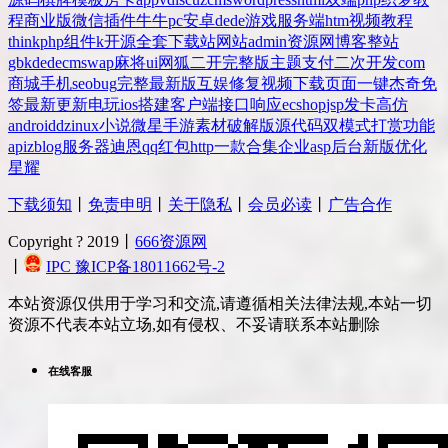
程
商业版
微信
插件
牛牛
pc
安卓
dede
游戏
服务端
htm
视频教程
thinkphp
组件
k
开源
全套
下载站
网站
admin
资源网
博客
整站
gbk
dedecms
wap
麻将
ui
网狐
二开
完整版
主题
支付
二次开发
com
商城
手机
seo
bug
完整
最新版
互娱
修复
视频
下载
页面
一键
杰奇
免
签
最新更新
电玩
ios
搭建
客户端
接口
响应
ecshop
jsp
发卡
高仿
android
dz
inux
小说
微星
手游
素材
破解版
源代码
双模式
打赏
功能
api
zblog
服务器
迪恩
qq
红包
http
一款
合集
企业
asp
后台
新版
优化
星耀
下载须知
丨
免责申明
丨
关于隐私
丨
会员必读
丨
广告合作
Copyright ? 2019丨
666资源网
丨
IPC 豫ICP备18011662号-2
本站资源仅供用于学习和交流,请遵循相关法律法规,本站一切
资源不代表本站立场,如有侵权、不妥请联系本站删除
在线客服