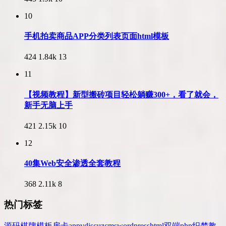
10
手机拍卖商品APP分类列表页面html模板
424
1.84k
13
11
【视频教程】新型搬砖项目轻松躺赚300+，看了就会，
新手无脑上手
421
2.15k
10
12
40集Web安全渗透全套教程
368
2.11k
8
热门标签
源码
棋牌
模板
房卡
app
v
discuz
cms
wordpress
html
双端
php
织梦
教