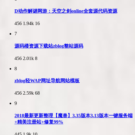
D动作解谜网游：天空之剑online全套源代码资源
456
1.94k
16
7
源码楼资源下载站zblog整站源码
456
2.01k
8
8
zblog轻WAP网址导航网站模板
456
2.59k
68
9
2018最新更新整理【魔兽】3.35版本3.13版本一键服务端
+精美注册站+修复99%
445
1.9k
10