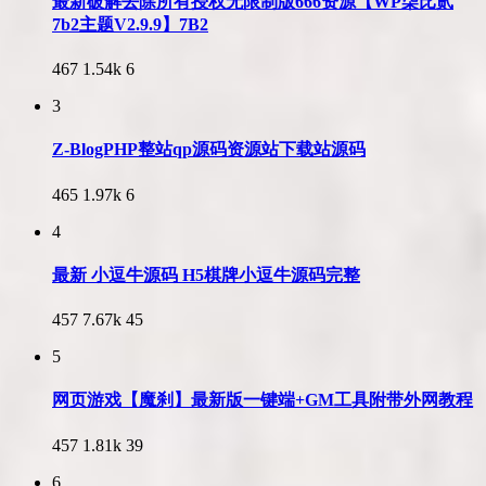
最新破解去除所有授权无限制版666资源【WP柒比贰
7b2主题V2.9.9】7B2
467
1.54k
6
3
Z-BlogPHP整站qp源码资源站下载站源码
465
1.97k
6
4
最新 小逗牛源码 H5棋牌小逗牛源码完整
457
7.67k
45
5
网页游戏【魔刹】最新版一键端+GM工具附带外网教程
457
1.81k
39
6