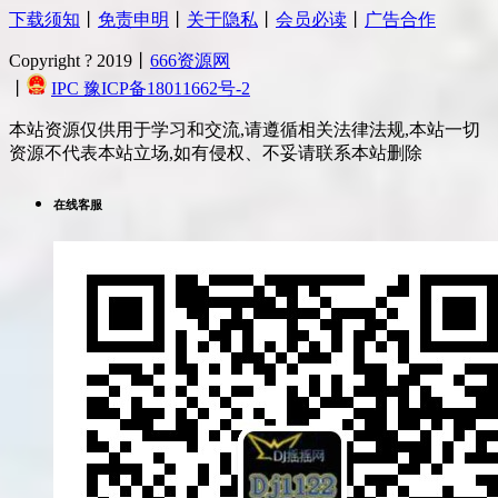
下载须知
丨
免责申明
丨
关于隐私
丨
会员必读
丨
广告合作
Copyright ? 2019丨
666资源网
丨
IPC 豫ICP备18011662号-2
本站资源仅供用于学习和交流,请遵循相关法律法规,本站一切
资源不代表本站立场,如有侵权、不妥请联系本站删除
在线客服