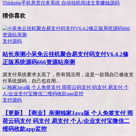
Thinkphp手机悬赏任务系统 自动挂机阅读文章赚钱源码
猜你喜欢
支付源码
站长亲测
小呆免云挂机聚合易支付码支付V6.4.2修
正版系统源码666资源站亲测
源支付系统要求太高了，所有我没用，这是一款我自己修改支
付系统源码，自己也在用...
支付源码
【更新】【商业】亲测
独家Java版 个人免签支付 雨
荷云码支付 码支付 易支付 个人/企业支付宝微信二
维码收款app监控