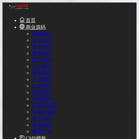
首页
商业源码
商城源码
支付源码
发卡源码
直播源码
图片源码
门户源码
淘客源码
小说源码
企业源码
代刷源码
分销源码
区块链源码
下载站源码
发卡源码
安卓源码
视频打赏
CMS模板