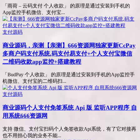
「雨荷 – 云码支付 个人收款」 的原理是通过安装到手机的
App监控手机微信、支付宝...
支付源码
商业源码，亲测
【亲测】666资源网独家更新CcPay
多商户码支付系统,码支付易支付+个人支付宝微信
二维码收款app监控+搭建教程
「BudPay 个人收款」 的原理是通过安装到手机的App监控手
机微信、支付宝的二维码扫...
支付源码
商业源码
个人支付免签系统 Api 版 监听APP程序 自
用系统666资源网
支持 微信、支付宝扫码个人免签收款Api系统，有了它对接再
也不用担心我的业务不能...