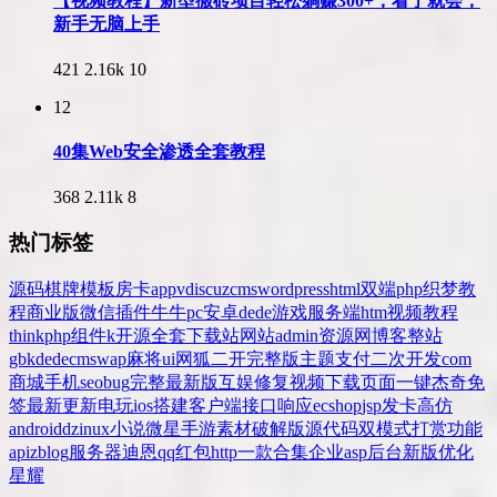
【视频教程】新型搬砖项目轻松躺赚300+，看了就会，
新手无脑上手
421
2.16k
10
12
40集Web安全渗透全套教程
368
2.11k
8
热门标签
源码
棋牌
模板
房卡
app
v
discuz
cms
wordpress
html
双端
php
织梦
教
程
商业版
微信
插件
牛牛
pc
安卓
dede
游戏
服务端
htm
视频教程
thinkphp
组件
k
开源
全套
下载站
网站
admin
资源网
博客
整站
gbk
dedecms
wap
麻将
ui
网狐
二开
完整版
主题
支付
二次开发
com
商城
手机
seo
bug
完整
最新版
互娱
修复
视频
下载
页面
一键
杰奇
免
签
最新更新
电玩
ios
搭建
客户端
接口
响应
ecshop
jsp
发卡
高仿
android
dz
inux
小说
微星
手游
素材
破解版
源代码
双模式
打赏
功能
api
zblog
服务器
迪恩
qq
红包
http
一款
合集
企业
asp
后台
新版
优化
星耀