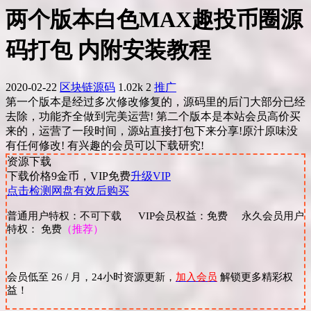
两个版本白色MAX趣投币圈源
码打包 内附安装教程
2020-02-22
区块链源码
1.02k
2
推广
第一个版本是经过多次修改修复的，源码里的后门大部分已经
去除，功能齐全做到完美运营! 第二个版本是本站会员高价买
来的，运营了一段时间，源站直接打包下来分享!原汁原味没
有任何修改! 有兴趣的会员可以下载研究!
资源下载
下载价格
9
金币，VIP免费
升级VIP
点击检测网盘有效后购买
普通用户特权：不可下载 VIP会员权益：免费 永久会员用户
特权： 免费
（推荐）
会员低至 26 / 月，24小时资源更新，
加入会员
解锁更多精彩权
益！