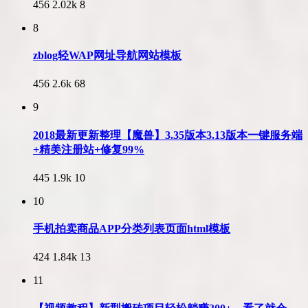
456
2.02k
8
8
zblog轻WAP网址导航网站模板
456
2.6k
68
9
2018最新更新整理【魔兽】3.35版本3.13版本一键服务端
+精美注册站+修复99%
445
1.9k
10
10
手机拍卖商品APP分类列表页面html模板
424
1.84k
13
11