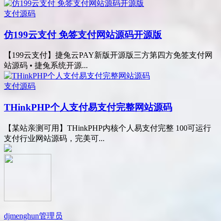
支付源码
仿199云支付 免签支付网站源码开源版
【199云支付】捷兔云PAY新版开源版三方第四方免签支付网
站源码 • 捷兔系统开源...
支付源码
THinkPHP个人支付易支付完整网站源码
【某站亲测可用】THinkPHP内核个人易支付完整 100可运行
支付行业网站源码，完美可...
djmenghun
管理员