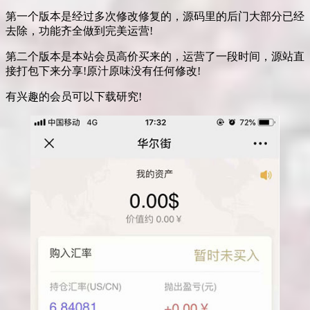
第一个版本是经过多次修改修复的，源码里的后门大部分已经
去除，功能齐全做到完美运营!
第二个版本是本站会员高价买来的，运营了一段时间，源站直
接打包下来分享!原汁原味没有任何修改!
有兴趣的会员可以下载研究!