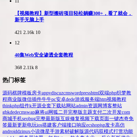
11
【视频教程】新型搬砖项目轻松躺赚300+，看了就会，
新手无脑上手
421
2.16k
10
12
40集Web安全渗透全套教程
368
2.11k
8
热门标签
源码
棋牌
模板
房卡
app
v
discuz
cms
wordpress
html
双端
php
织梦
教
程
商业版
微信
插件
牛牛
pc
安卓
dede
游戏
服务端
htm
视频教程
thinkphp
组件
k
开源
全套
下载站
网站
admin
资源网
博客
整站
gbk
dedecms
wap
麻将
ui
网狐
二开
完整版
主题
支付
二次开发
com
商城
手机
seo
bug
完整
最新版
互娱
修复
视频
下载
页面
一键
杰奇
免
签
最新更新
电玩
ios
搭建
客户端
接口
响应
ecshop
jsp
发卡
高仿
android
dz
inux
小说
微星
手游
素材
破解版
源代码
双模式
打赏
功能