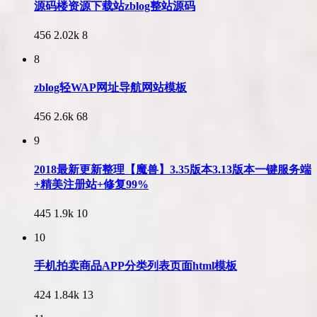
源码楼资源下载站zblog整站源码
456
2.02k
8
8
zblog轻WAP网址导航网站模板
456
2.6k
68
9
2018最新更新整理【魔兽】3.35版本3.13版本一键服务端
+精美注册站+修复99%
445
1.9k
10
10
手机拍卖商品APP分类列表页面html模板
424
1.84k
13