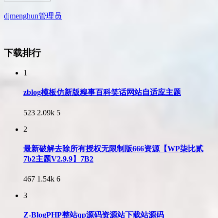
djmenghun
管理员
下载排行
1
zblog模板仿新版糗事百科笑话网站自适应主题
523
2.09k
5
2
最新破解去除所有授权无限制版666资源【WP柒比贰
7b2主题V2.9.9】7B2
467
1.54k
6
3
Z-BlogPHP整站qp源码资源站下载站源码