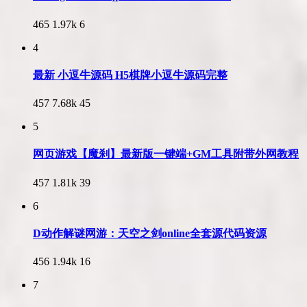
465
1.97k
6
4
最新 小逗牛源码 H5棋牌小逗牛源码完整
457
7.68k
45
5
网页游戏【魔刹】最新版一键端+GM工具附带外网教程
457
1.81k
39
6
D动作解谜网游：天空之剑online全套源代码资源
456
1.94k
16
7