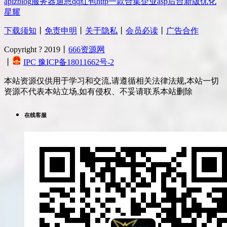
api
zblog
服务器
迪恩
qq
红包
http
一款
合集
企业
asp
后台
新版
优化
星耀
下载须知
丨
免责申明
丨
关于隐私
丨
会员必读
丨
广告合作
Copyright ? 2019丨
666资源网
丨
IPC 豫ICP备18011662号-2
本站资源仅供用于学习和交流,请遵循相关法律法规,本站一切
资源不代表本站立场,如有侵权、不妥请联系本站删除
在线客服