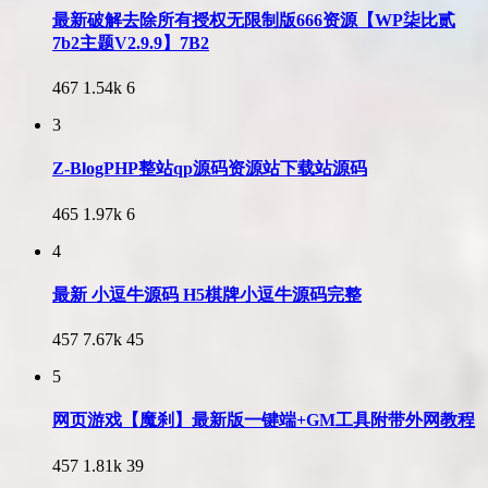
最新破解去除所有授权无限制版666资源【WP柒比贰
7b2主题V2.9.9】7B2
467
1.54k
6
3
Z-BlogPHP整站qp源码资源站下载站源码
465
1.97k
6
4
最新 小逗牛源码 H5棋牌小逗牛源码完整
457
7.67k
45
5
网页游戏【魔刹】最新版一键端+GM工具附带外网教程
457
1.81k
39