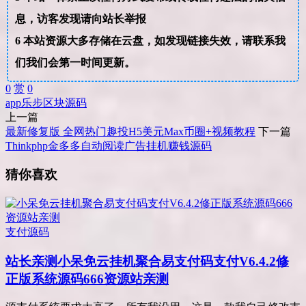
息，访客发现请向站长举报
6
本站资源大多存储在云盘，如发现链接失效，请联系我
们我们会第一时间更新。
0
赏
0
app
乐步
区块
源码
上一篇
最新修复版 全网热门趣投H5美元Max币圈+视频教程
下一篇
Thinkphp金多多自动阅读广告挂机赚钱源码
猜你喜欢
支付源码
站长亲测
小呆免云挂机聚合易支付码支付V6.4.2修
正版系统源码666资源站亲测