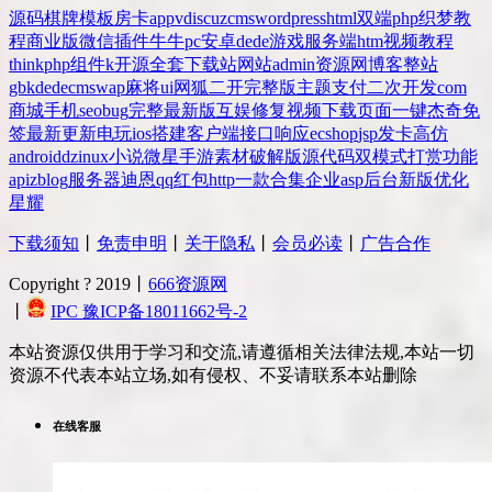
源码
棋牌
模板
房卡
app
v
discuz
cms
wordpress
html
双端
php
织梦
教
程
商业版
微信
插件
牛牛
pc
安卓
dede
游戏
服务端
htm
视频教程
thinkphp
组件
k
开源
全套
下载站
网站
admin
资源网
博客
整站
gbk
dedecms
wap
麻将
ui
网狐
二开
完整版
主题
支付
二次开发
com
商城
手机
seo
bug
完整
最新版
互娱
修复
视频
下载
页面
一键
杰奇
免
签
最新更新
电玩
ios
搭建
客户端
接口
响应
ecshop
jsp
发卡
高仿
android
dz
inux
小说
微星
手游
素材
破解版
源代码
双模式
打赏
功能
api
zblog
服务器
迪恩
qq
红包
http
一款
合集
企业
asp
后台
新版
优化
星耀
下载须知
丨
免责申明
丨
关于隐私
丨
会员必读
丨
广告合作
Copyright ? 2019丨
666资源网
丨
IPC 豫ICP备18011662号-2
本站资源仅供用于学习和交流,请遵循相关法律法规,本站一切
资源不代表本站立场,如有侵权、不妥请联系本站删除
在线客服