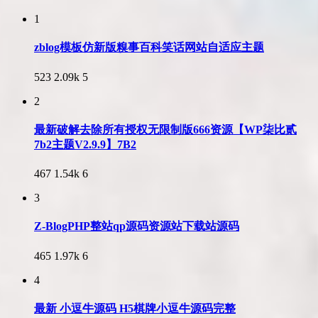
1
zblog模板仿新版糗事百科笑话网站自适应主题
523
2.09k
5
2
最新破解去除所有授权无限制版666资源【WP柒比贰
7b2主题V2.9.9】7B2
467
1.54k
6
3
Z-BlogPHP整站qp源码资源站下载站源码
465
1.97k
6
4
最新 小逗牛源码 H5棋牌小逗牛源码完整