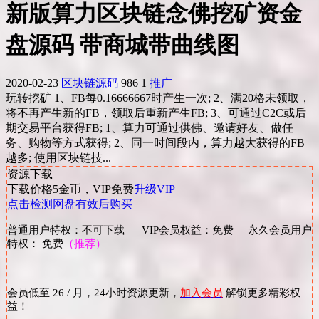
新版算力区块链念佛挖矿资金
盘源码 带商城带曲线图
2020-02-23
区块链源码
986
1
推广
玩转挖矿 1、FB每0.16666667时产生一次; 2、满20格未领取，
将不再产生新的FB，领取后重新产生FB; 3、可通过C2C或后
期交易平台获得FB; 1、算力可通过供佛、邀请好友、做任
务、购物等方式获得; 2、同一时间段内，算力越大获得的FB
越多; 使用区块链技...
资源下载
下载价格
5
金币，VIP免费
升级VIP
点击检测网盘有效后购买
普通用户特权：不可下载 VIP会员权益：免费 永久会员用户
特权： 免费
（推荐）
会员低至 26 / 月，24小时资源更新，
加入会员
解锁更多精彩权
益！