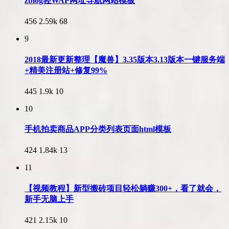
zblog轻WAP网址导航网站模板
456
2.59k
68
9
2018最新更新整理【魔兽】3.35版本3.13版本一键服务端
+精美注册站+修复99%
445
1.9k
10
10
手机拍卖商品APP分类列表页面html模板
424
1.84k
13
11
【视频教程】新型搬砖项目轻松躺赚300+，看了就会，
新手无脑上手
421
2.15k
10