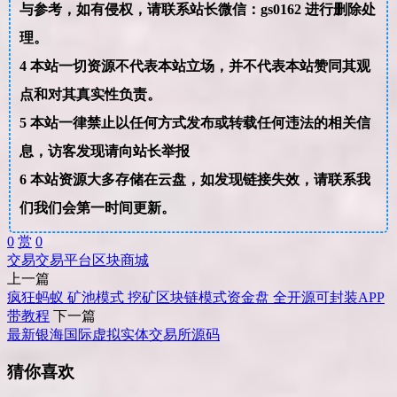
与参考，如有侵权，请联系站长微信：gs0162 进行删除处
理。
4
本站一切资源不代表本站立场，并不代表本站赞同其观
点和对其真实性负责。
5
本站一律禁止以任何方式发布或转载任何违法的相关信
息，访客发现请向站长举报
6
本站资源大多存储在云盘，如发现链接失效，请联系我
们我们会第一时间更新。
0
赏
0
交易
交易平台
区块
商城
上一篇
疯狂蚂蚁 矿池模式 挖矿区块链模式资金盘 全开源可封装APP
带教程
下一篇
最新银海国际虚拟实体交易所源码
猜你喜欢