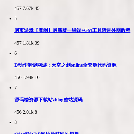
457
7.67k
45
5
网页游戏【魔刹】最新版一键端+GM工具附带外网教程
457
1.81k
39
6
D动作解谜网游：天空之剑online全套源代码资源
456
1.94k
16
7
源码楼资源下载站zblog整站源码
456
2.01k
8
8