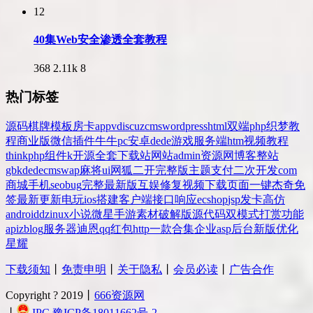
12
40集Web安全渗透全套教程
368
2.11k
8
热门标签
源码
棋牌
模板
房卡
app
v
discuz
cms
wordpress
html
双端
php
织梦
教
程
商业版
微信
插件
牛牛
pc
安卓
dede
游戏
服务端
htm
视频教程
thinkphp
组件
k
开源
全套
下载站
网站
admin
资源网
博客
整站
gbk
dedecms
wap
麻将
ui
网狐
二开
完整版
主题
支付
二次开发
com
商城
手机
seo
bug
完整
最新版
互娱
修复
视频
下载
页面
一键
杰奇
免
签
最新更新
电玩
ios
搭建
客户端
接口
响应
ecshop
jsp
发卡
高仿
android
dz
inux
小说
微星
手游
素材
破解版
源代码
双模式
打赏
功能
api
zblog
服务器
迪恩
qq
红包
http
一款
合集
企业
asp
后台
新版
优化
星耀
下载须知
丨
免责申明
丨
关于隐私
丨
会员必读
丨
广告合作
Copyright ? 2019丨
666资源网
丨
IPC 豫ICP备18011662号-2