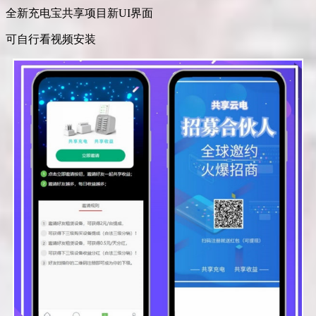
全新充电宝共享项目新UI界面
可自行看视频安装