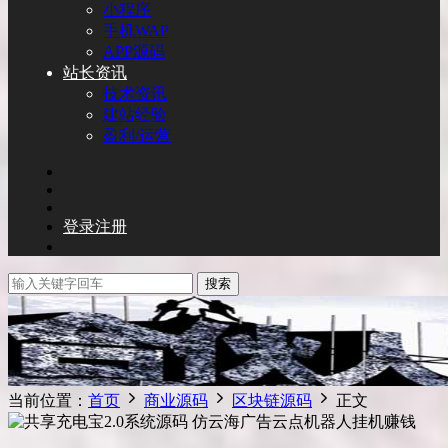
小程序
手机WAP
APP源码
站长资讯
技术资讯
建站经验
盈利/运营
登录
注册
搜索
当前位置：
首页
商业源码
区块链源码
正文