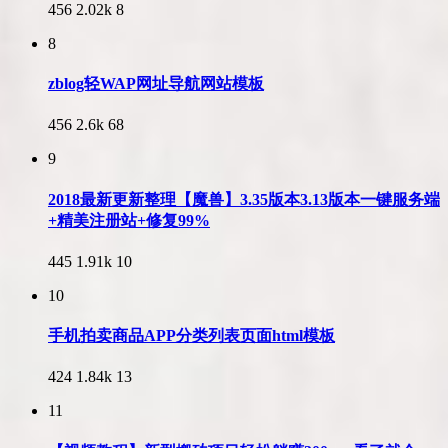
456
2.02k
8
8
zblog轻WAP网址导航网站模板
456
2.6k
68
9
2018最新更新整理【魔兽】3.35版本3.13版本一键服务端
+精美注册站+修复99%
445
1.91k
10
10
手机拍卖商品APP分类列表页面html模板
424
1.84k
13
11