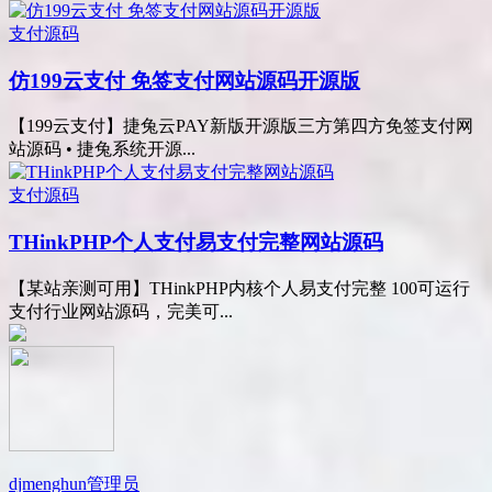
支付源码
仿199云支付 免签支付网站源码开源版
【199云支付】捷兔云PAY新版开源版三方第四方免签支付网
站源码 • 捷兔系统开源...
支付源码
THinkPHP个人支付易支付完整网站源码
【某站亲测可用】THinkPHP内核个人易支付完整 100可运行
支付行业网站源码，完美可...
djmenghun
管理员