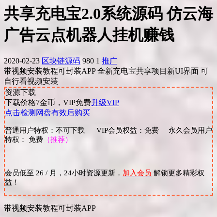
共享充电宝2.0系统源码 仿云海
广告云点机器人挂机赚钱
2020-02-23
区块链源码
980
1
推广
带视频安装教程可封装APP 全新充电宝共享项目新UI界面 可
自行看视频安装
资源下载
下载价格
7
金币，VIP免费
升级VIP
点击检测网盘有效后购买
普通用户特权：不可下载 VIP会员权益：免费 永久会员用户
特权： 免费
（推荐）
会员低至 26 / 月，24小时资源更新，
加入会员
解锁更多精彩权
益！
带视频安装教程可封装APP