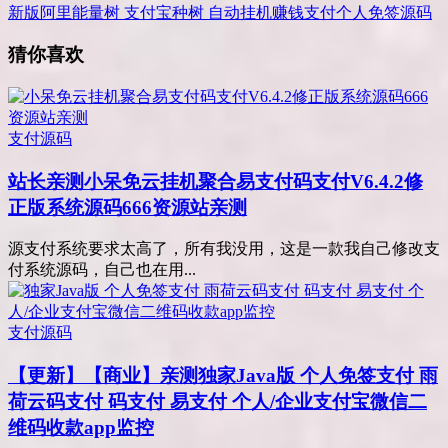
新版阿里能量树 支付宝种树 自动挂机赚钱支付个人免签源码
猜你喜欢
支付源码
站长亲测
小呆免云挂机聚合易支付码支付V6.4.2修
正版系统源码666资源站亲测
源支付系统要求太高了，所有我没用，这是一款我自己修改支
付系统源码，自己也在用...
支付源码
【更新】【商业】亲测
独家Java版 个人免签支付 雨
荷云码支付 码支付 易支付 个人/企业支付宝微信二
维码收款app监控