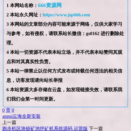
666资源网
1
本网站名称：
2
本站永久网址：
https://www.jsp666.com
3
本网站的文章部分内容可能来源于网络，仅供大家学习
与参考，如有侵权，请联系站长微信：gs0162 进行删除处
理。
4
本站一切资源不代表本站立场，并不代表本站赞同其观
点和对其真实性负责。
5
本站一律禁止以任何方式发布或转载任何违法的相关信
息，访客发现请向站长举报
6
本站资源大多存储在云盘，如发现链接失效，请联系我
们我们会第一时间更新。
0
赏
0
app
ui
云海
全新
安装
上一篇
跑步机区块链矿池挖矿机系统源码 运营版
下一篇