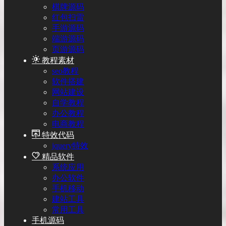
棋牌源码
红包扫雷
手游源码
端游源码
页游源码
教程素材
seo教程
软件搭建
网站建设
自学教程
办公教程
电商教程
特效代码
jquery特效
精品软件
系统应用
办公软件
手机移动
建站工具
常用工具
手机源码